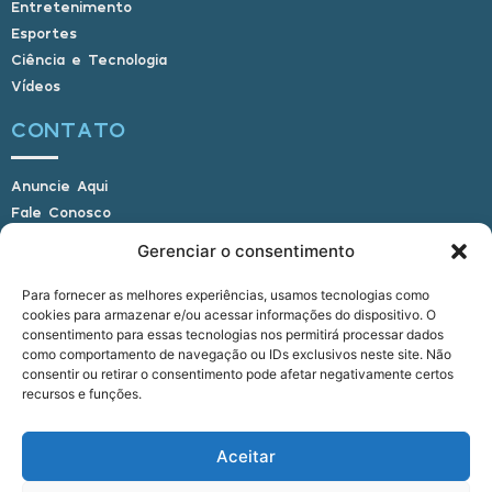
Entretenimento
Esportes
Ciência e Tecnologia
Vídeos
CONTATO
Anuncie Aqui
Fale Conosco
Internauta, envie sua foto
Gerenciar o consentimento
Para fornecer as melhores experiências, usamos tecnologias como
cookies para armazenar e/ou acessar informações do dispositivo. O
E-mail: alagoasbrasilnoticias@gmail.com
consentimento para essas tecnologias nos permitirá processar dados
Telefone: (82) 9 9691-0391 (Whatsapp)
como comportamento de navegação ou IDs exclusivos neste site. Não
Responsável Técnico: Crysthyan Carlos
consentir ou retirar o consentimento pode afetar negativamente certos
Rua do Sau - Centro - Anadia - AL - CEP:
recursos e funções.
57660-000
Aceitar