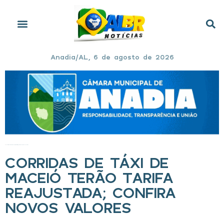
Anadia/AL, 6 de agosto de 2026
Início
»
Corridas de táxi de Maceió terão tarifa reajustada; confira novos valores
CORRIDAS DE TÁXI DE
MACEIÓ TERÃO TARIFA
REAJUSTADA; CONFIRA
NOVOS VALORES