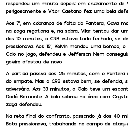
respondeu um minuto depois: em cruzamento de Vi
perigosamente e Vitor Caetano fez uma bela defe
Aos 7′, em cobrança de falta do Pantera, Gava man
na zaga regatiana e, na sobra, Vilar tentou dar um
dos 10 minutos, o CRB estava todo fechado, se de
pressionava. Aos 15′, Kelvin mandou uma bomba, o 
Galo no jogo, defendeu e Jefferson Nem consegui
goleiro afastou de novo.
A partida passva dos 25 minutos, com o Pantera i
do empate. Mas o CRB estava bem, se defendia, 
adversário. Aos 33 minutos, o Galo teve um escan
Dadá Belmonte. A bola sobrou na área com Cryst
zaga defendeu.
Na reta final do confronto, passando já dos 40 
Bota pressionava, trabalhando no campo de ataqu