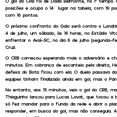
O gol do CRB foi de Dadá Belmonte, no 1º tempo. 
posições e ocupa o 14° lugar na tabela, com 19 pon
com 16 pontos.
O próximo confronto do Galo será contra o Londri
4 de julho, um sábado, às 16 horas, no Estádio Vito
enfrentar o Avaí-SC, no dia 6 de julho (segunda-fei
Cruz.
O CRB começou esperando mais o adversário e che
minutos. Em cobrança de escanteio pela direita, H
defesa do Bota ficou com ela. O duelo passava d
equipes tinham finalizado ainda em gol, mas o Pan
No entanto, aos 15 minutos, veio o gol do CRB, m
Thiaguinho lançou para Lucas Lovat, que tocou a 
só fez mandar para o fundo da rede e abrir o plac
responder, em busca do gol, mas não conseguia. A