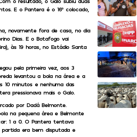
Com o resultado, o Galo subiu duas
tos. E o Pantera é o 16º colocado,
na, novamente fora de casa, no dia
rino Dias. E o Botafogo vai
ra), às 19 horas, no Estádio Santa
gou pela primeira vez, aos 3
ereda levantou a bola na área e a
os 10 minutos e nenhuma das
tera pressionava mais o Galo.
arcado por Dadá Belmonte.
bola na pequena área e Belmonte
ar: 1 a 0. O Pantera tentava
 partida era bem disputada e