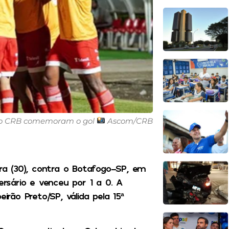
do CRB comemoram o gol
Ascom/CRB
a (30), contra o Botafogo-SP, em
sário e venceu por 1 a 0. A
irão Preto/SP, válida pela 15ª