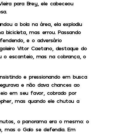
eira para Brey, ele cabeceou
sa.
dou a bola na área, ela explodiu
a bicicleta, mas errou. Passando
fendendo, e o adversário
goleiro Vitor Caetano, destaque do
u o escanteio, mas na cobrança, o
nsistindo e pressionando em busca
segurava e não dava chances ao
teio em seu favor, cobrado por
opher, mas quando ele chutou a
minutos, o panorama era o mesmo: o
e, mas o Galo se defendia. Em