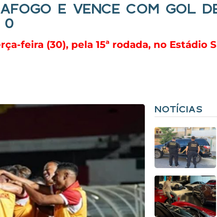
TAFOGO E VENCE COM GOL D
 0
ça-feira (30), pela 15ª rodada, no Estádio 
NOTÍCIAS