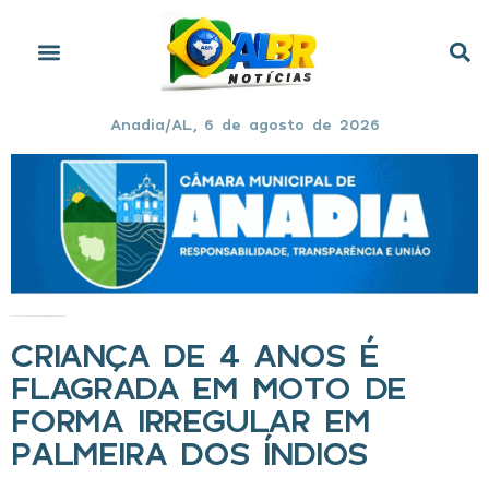
Anadia/AL, 6 de agosto de 2026
Início
»
Criança de 4 anos é flagrada em moto de forma irregular em Palmeira dos Índios
CRIANÇA DE 4 ANOS É
FLAGRADA EM MOTO DE
FORMA IRREGULAR EM
PALMEIRA DOS ÍNDIOS