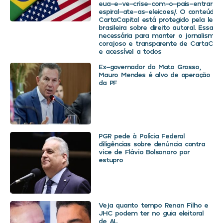
eua-e-ve-crise-com-o-pais-entrar-
espiral-ate-as-eleicoes/. O conteúdo 
CartaCapital está protegido pela legis
brasileira sobre direito autoral. Essa d
necessária para manter o jornalismo
corajoso e transparente de CartaCapit
e acessível a todos
Ex-governador do Mato Grosso,
Mauro Mendes é alvo de operação
da PF
PGR pede à Polícia Federal
diligências sobre denúncia contra
vice de Flávio Bolsonaro por
estupro
Veja quanto tempo Renan Filho e
JHC podem ter no guia eleitoral
de AL