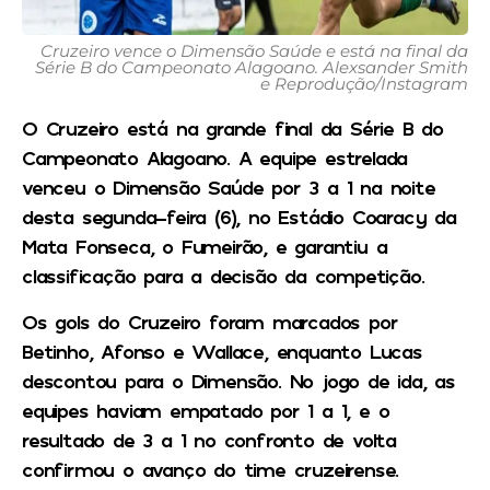
Cruzeiro vence o Dimensão Saúde e está na final da
Série B do Campeonato Alagoano. Alexsander Smith
e Reprodução/Instagram
O Cruzeiro está na grande final da Série B do
Campeonato Alagoano. A equipe estrelada
venceu o Dimensão Saúde por 3 a 1 na noite
desta segunda-feira (6), no Estádio Coaracy da
Mata Fonseca, o Fumeirão, e garantiu a
classificação para a decisão da competição.
Os gols do Cruzeiro foram marcados por
Betinho, Afonso e Wallace, enquanto Lucas
descontou para o Dimensão. No jogo de ida, as
equipes haviam empatado por 1 a 1, e o
resultado de 3 a 1 no confronto de volta
confirmou o avanço do time cruzeirense.