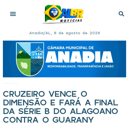
Anadia/AL, 8 de agosto de 2026
Início
»
Cruzeiro vence o Dimensão e fará a final da Série B do Alagoano contra o Guarany
CRUZEIRO VENCE O
DIMENSÃO E FARÁ A FINAL
DA SÉRIE B DO ALAGOANO
CONTRA O GUARANY