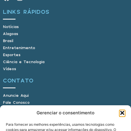
LINKS RÁPIDOS
Notícias
Alagoas
Brasil
Entretenimento
Esportes
Ciência e Tecnologia
Vídeos
CONTATO
Anuncie Aqui
Fale Conosco
Internauta, envie sua foto
Gerenciar o consentimento
Para fornecer as melhores experiências, usamos tecnologias como
cookies para armazenar e/ou acessar informações do dispositivo. O