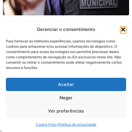
Prefeitura divulga resultado final dos PcDs da
Gerenciar o consentimento
Guarda de Arapiraca
7 de agosto de 2026
Para fornecer as melhores experiências, usamos tecnologias como
cookies para armazenar e/ou acessar informações do dispositivo. O
consentimento para essas tecnologias nos permitirá processar dados
como comportamento de navegação ou IDs exclusivos neste site. Não
consentir ou retirar o consentimento pode afetar negativamente certos
recursos e funções.
Aceitar
Negar
Ver preferências
Dino aciona Polícia Federal após auditoria do TCU
Cookie Policy
Política de privacidade
apontar irregularidades em emendas PIX