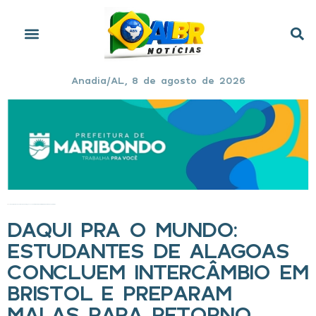
Anadia/AL, 8 de agosto de 2026
Início
»
Daqui pra o Mundo: estudantes de Alagoas concluem intercâmbio em Bristol e preparam malas para retorno
DAQUI PRA O MUNDO:
ESTUDANTES DE ALAGOAS
CONCLUEM INTERCÂMBIO EM
BRISTOL E PREPARAM
MALAS PARA RETORNO