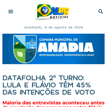
Anadia/AL, 8 de agosto de 2026
Início
»
Datafolha 2º turno: Lula e Flávio têm 45% das intenções de voto
DATAFOLHA 2º TURNO:
LULA E FLÁVIO TÊM 45%
DAS INTENÇÕES DE VOTO
Maioria das entrevistas aconteceu antes