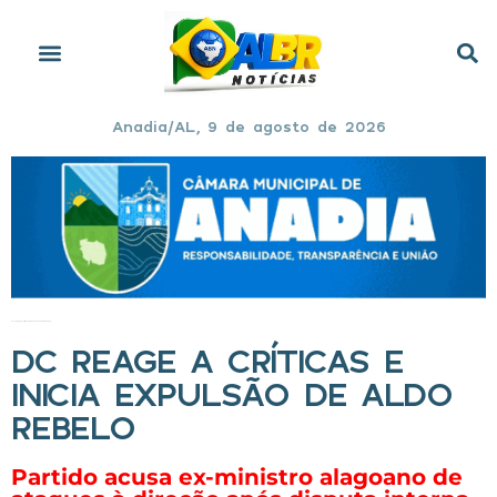
Anadia/AL, 9 de agosto de 2026
Início
»
DC reage a críticas e inicia expulsão de Aldo Rebelo
DC REAGE A CRÍTICAS E
INICIA EXPULSÃO DE ALDO
REBELO
Partido acusa ex-ministro alagoano de