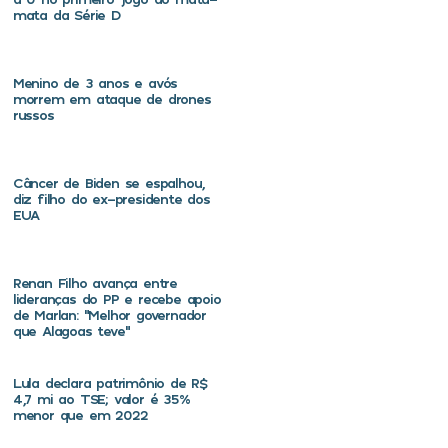
mata da Série D
Menino de 3 anos e avós
morrem em ataque de drones
russos
Câncer de Biden se espalhou,
diz filho do ex-presidente dos
EUA
Renan Filho avança entre
lideranças do PP e recebe apoio
de Marlan: “Melhor governador
que Alagoas teve”
Lula declara patrimônio de R$
4,7 mi ao TSE; valor é 35%
menor que em 2022