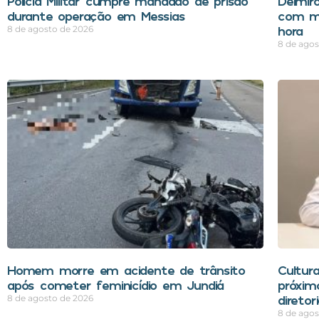
Polícia Militar cumpre mandado de prisão
Delmir
durante operação em Messias
com m
hora
8 de agosto de 2026
8 de agos
Homem morre em acidente de trânsito
Cultur
após cometer feminicídio em Jundiá
próxim
direto
8 de agosto de 2026
8 de agos