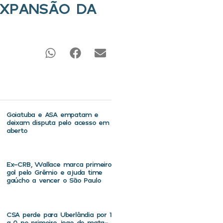
EXPANSÃO DA
Goiatuba e ASA empatam e
deixam disputa pelo acesso em
aberto
Ex-CRB, Wallace marca primeiro
gol pelo Grêmio e ajuda time
gaúcho a vencer o São Paulo
CSA perde para Uberlândia por 1
a 0 no primeiro jogo do mata-