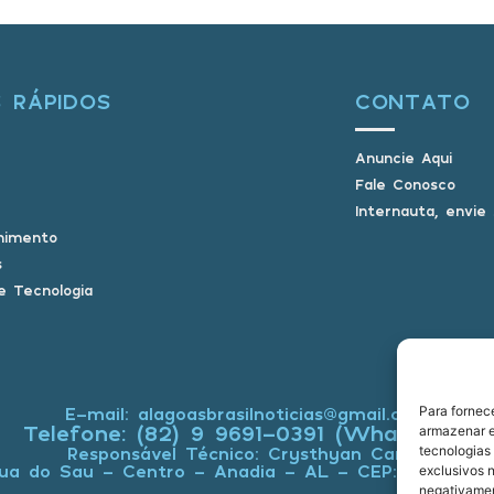
S RÁPIDOS
CONTATO
Anuncie Aqui
Fale Conosco
Internauta, envie
nimento
s
e Tecnologia
Para fornec
E-mail: alagoasbrasilnoticias@gmail.com
Telefone: (82) 9 9691-0391 (Whatsapp)
armazenar e
tecnologias
Responsável Técnico: Crysthyan Carlos
ua do Sau - Centro - Anadia - AL - CEP: 57660-0
exclusivos n
negativamen