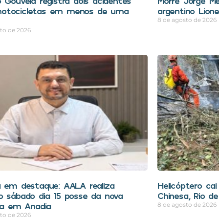
o Gouveia registra dois acidentes
Morre Jorge Me
otocicletas em menos de uma
argentino Lione
8 de agosto de 2026
to de 2026
a em destaque: AALA realiza
Helicóptero ca
o sábado dia 15 posse da nova
Chinesa, Rio de
ria em Anadia
8 de agosto de 2026
to de 2026