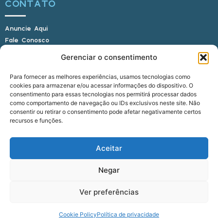
CONTATO
Anuncie Aqui
Fale Conosco
Internauta, envie sua foto
Gerenciar o consentimento
Para fornecer as melhores experiências, usamos tecnologias como
cookies para armazenar e/ou acessar informações do dispositivo. O
E-mail: alagoasbrasilnoticias@gmail.com
consentimento para essas tecnologias nos permitirá processar dados
Telefone: (82) 9 9691-0391 (Whatsapp)
como comportamento de navegação ou IDs exclusivos neste site. Não
Responsável Técnico: Crysthyan Carlos
consentir ou retirar o consentimento pode afetar negativamente certos
Rua do Sau - Centro - Anadia - AL - CEP:
recursos e funções.
57660-000
Aceitar
© 2022 - 2026 Alagoas Brasil Notícias. Todos os
Negar
direitos reservados.
Ver preferências
five
agência
Cookie Policy
Política de privacidade