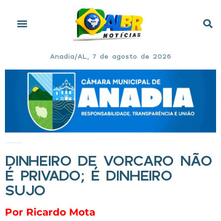
Anadia/AL, 7 de agosto de 2026
Início
»
Dinheiro de Vorcaro não é privado; é dinheiro sujo
DINHEIRO DE VORCARO NÃO
É PRIVADO; É DINHEIRO
SUJO
Por Ricardo Mota