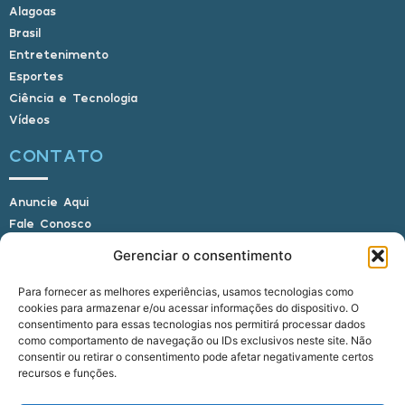
Alagoas
Brasil
Entretenimento
Esportes
Ciência e Tecnologia
Vídeos
CONTATO
Anuncie Aqui
Fale Conosco
Internauta, envie sua foto
Gerenciar o consentimento
Para fornecer as melhores experiências, usamos tecnologias como
cookies para armazenar e/ou acessar informações do dispositivo. O
E-mail: alagoasbrasilnoticias@gmail.com
consentimento para essas tecnologias nos permitirá processar dados
Telefone: (82) 9 9691-0391 (Whatsapp)
como comportamento de navegação ou IDs exclusivos neste site. Não
Responsável Técnico: Crysthyan Carlos
consentir ou retirar o consentimento pode afetar negativamente certos
Rua do Sau - Centro - Anadia - AL - CEP:
recursos e funções.
57660-000