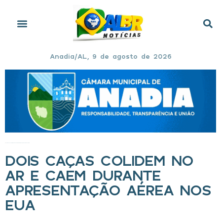
Anadia/AL, 9 de agosto de 2026
Início
»
Dois caças colidem no ar e caem durante apresentação aérea nos EUA
DOIS CAÇAS COLIDEM NO
AR E CAEM DURANTE
APRESENTAÇÃO AÉREA NOS
EUA