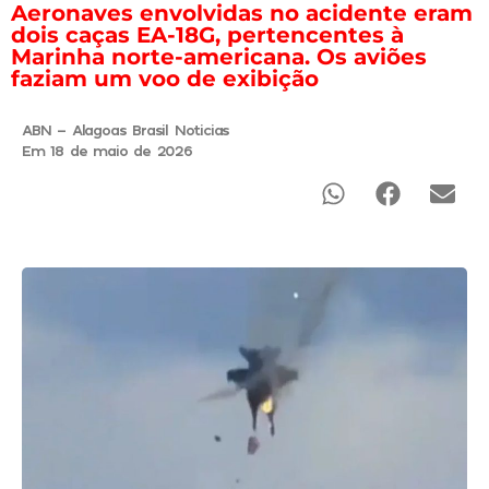
Aeronaves envolvidas no acidente eram
dois caças EA-18G, pertencentes à
Marinha norte-americana. Os aviões
faziam um voo de exibição
ABN - Alagoas Brasil Noticias
Em 18 de maio de 2026