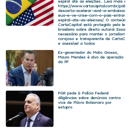
espiral até as eleições… Leia mais em
https://www.cartacapital.com.br/politica
descarta-acelerar-aval-a-embaixador
eua-e-ve-crise-com-o-pais-entrar-
espiral-ate-as-eleicoes/. O conteúdo 
CartaCapital está protegido pela legis
brasileira sobre direito autoral. Essa d
necessária para manter o jornalismo
corajoso e transparente de CartaCapit
e acessível a todos
Ex-governador do Mato Grosso,
Mauro Mendes é alvo de operação
da PF
PGR pede à Polícia Federal
diligências sobre denúncia contra
vice de Flávio Bolsonaro por
estupro