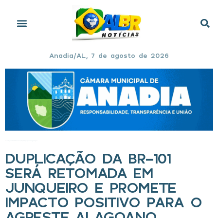
Anadia/AL, 7 de agosto de 2026
Início
»
Duplicação da BR-101 será retomada em Junqueiro e promete impacto positivo para o Agreste alagoano
DUPLICAÇÃO DA BR-101
SERÁ RETOMADA EM
JUNQUEIRO E PROMETE
IMPACTO POSITIVO PARA O
AGRESTE ALAGOANO