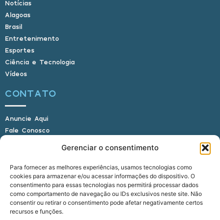
Notícias
Alagoas
Brasil
Entretenimento
Esportes
Ciência e Tecnologia
Vídeos
CONTATO
Anuncie Aqui
Fale Conosco
Internauta, envie sua foto
Gerenciar o consentimento
Para fornecer as melhores experiências, usamos tecnologias como
cookies para armazenar e/ou acessar informações do dispositivo. O
E-mail: alagoasbrasilnoticias@gmail.com
consentimento para essas tecnologias nos permitirá processar dados
Telefone: (82) 9 9691-0391 (Whatsapp)
como comportamento de navegação ou IDs exclusivos neste site. Não
Responsável Técnico: Crysthyan Carlos
consentir ou retirar o consentimento pode afetar negativamente certos
Rua do Sau - Centro - Anadia - AL - CEP:
recursos e funções.
57660-000