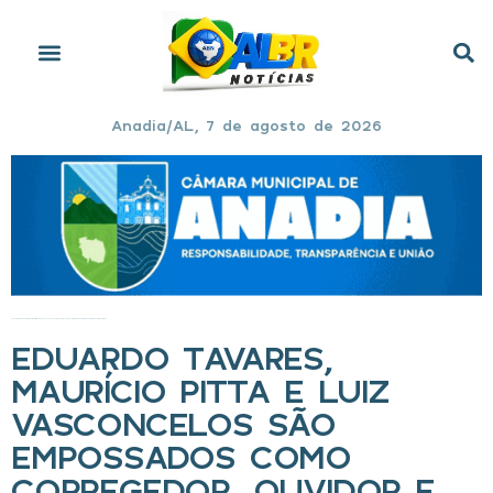
Anadia/AL, 7 de agosto de 2026
Início
»
Eduardo Tavares, Maurício Pitta e Luiz Vasconcelos são empossados como corregedor, ouvidor e procurador de Justiça do MPAL
EDUARDO TAVARES,
MAURÍCIO PITTA E LUIZ
VASCONCELOS SÃO
EMPOSSADOS COMO
CORREGEDOR, OUVIDOR E