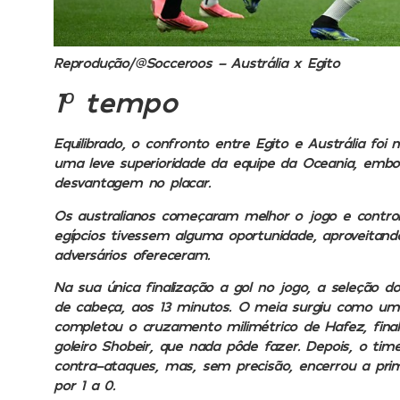
Reprodução/@Socceroos –
Austrália x Egito
1º tempo
Equilibrado, o confronto entre Egito e Austrália fo
uma leve superioridade da equipe da Oceania, embo
desvantagem no placar.
Os australianos começaram melhor o jogo e contro
egípcios tivessem alguma oportunidade, aproveita
adversários ofereceram.
Na sua única finalização a gol no jogo, a seleção d
de cabeça, aos 13 minutos. O meia surgiu como um
completou o cruzamento milimétrico de Hafez, fina
goleiro Shobeir, que nada pôde fazer. Depois, o ti
contra-ataques, mas, sem precisão, encerrou a prim
por 1 a 0.