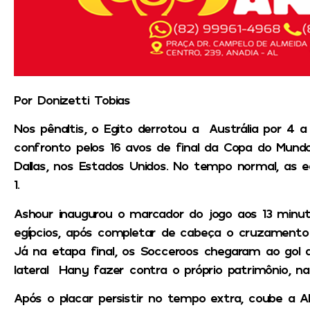
Por Donizetti Tobias
Nos pênaltis, o
Egito
derrotou a
Austrália
por 4 a
confronto pelos 16 avos de final da
Copa do Mundo
Dallas, nos Estados Unidos. No tempo normal, as
1.
Ashour
inaugurou o marcador do jogo aos 13 minut
egípcios, após completar de cabeça o cruzamento c
Já na etapa final, os Socceroos chegaram ao gol q
lateral
Hany
fazer contra o próprio patrimônio, n
Após o placar persistir no tempo extra, coube a
A