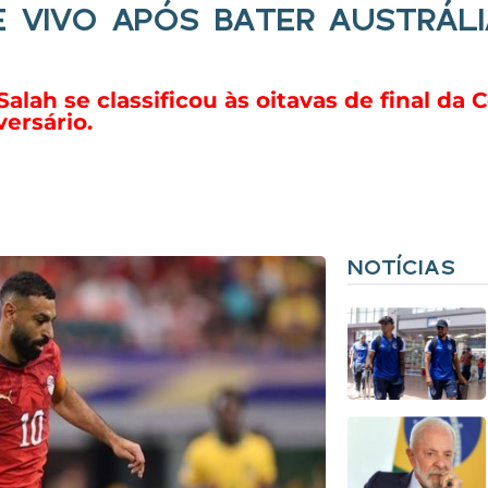
E VIVO APÓS BATER AUSTRÁL
lah se classificou às oitavas de final da
ersário.
NOTÍCIAS