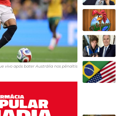
e vivo após bater Austrália nos pênaltis