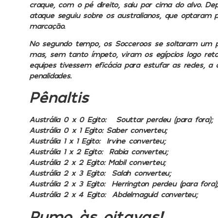
craque, com o pé direito, saiu por cima do alvo. D
ataque seguiu sobre os australianos, que optaram
marcação.
No segundo tempo, os Socceroos se soltaram um po
mas, sem tanto ímpeto, viram os egípcios logo re
equipes tivessem eficácia para estufar as redes, a
penalidades.
Pênaltis
Austrália 0 x 0 Egito:
Souttar perdeu (para fora);
Austrália 0 x 1 Egito:
Saber converteu;
Austrália 1 x 1 Egito:
Irvine converteu;
Austrália 1 x 2 Egito:
Rabia converteu;
Austrália 2 x 2 Egito:
Mabil converteu;
Austrália 2 x 3 Egito:
Salah converteu;
Austrália 2 x 3 Egito:
Herrington perdeu (para fora)
Austrália 2 x 4 Egito:
Abdelmaguid converteu;
Rumo às oitavas!