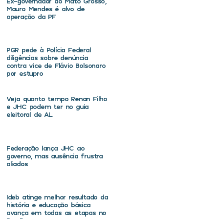
Ex-governador do Mato Grosso,
Mauro Mendes é alvo de
operação da PF
PGR pede à Polícia Federal
diligências sobre denúncia
contra vice de Flávio Bolsonaro
por estupro
Veja quanto tempo Renan Filho
e JHC podem ter no guia
eleitoral de AL
Federação lança JHC ao
governo, mas ausência frustra
aliados
Ideb atinge melhor resultado da
história e educação básica
avança em todas as etapas no