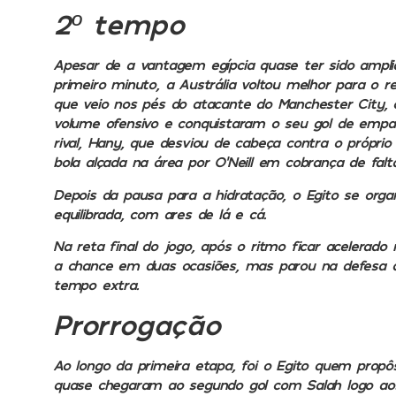
2º tempo
Apesar de a vantagem egípcia quase ter sido ampl
primeiro minuto, a Austrália voltou melhor para o re
que veio nos pés do atacante do Manchester City
volume ofensivo e conquistaram o seu gol de empate 
rival,
Hany,
que desviou de cabeça contra o próprio 
bola alçada na área por O’Neill em cobrança de falta
Depois da pausa para a hidratação, o Egito se organ
equilibrada, com ares de lá e cá.
Na reta final do jogo, após o ritmo ficar acelerado 
a chance em duas ocasiões, mas parou na defesa a
tempo extra.
Prorrogação
Ao longo da primeira etapa, foi o Egito quem propôs
quase chegaram ao segundo gol com Salah logo ao