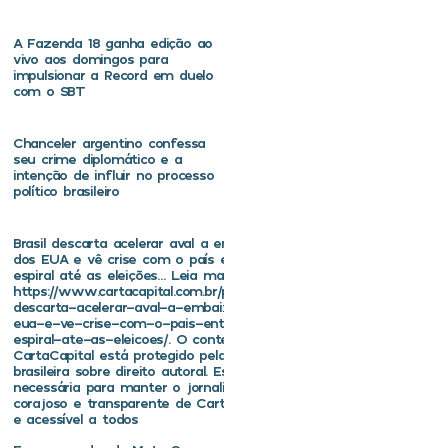
A Fazenda 18 ganha edição ao
vivo aos domingos para
impulsionar a Record em duelo
com o SBT
Chanceler argentino confessa
seu crime diplomático e a
intenção de influir no processo
político brasileiro
Brasil descarta acelerar aval a embaixador
dos EUA e vê crise com o país entrar em
espiral até as eleições… Leia mais em
https://www.cartacapital.com.br/politica/brasil-
descarta-acelerar-aval-a-embaixador-dos-
eua-e-ve-crise-com-o-pais-entrar-em-
espiral-ate-as-eleicoes/. O conteúdo de
CartaCapital está protegido pela legislação
brasileira sobre direito autoral. Essa defesa é
necessária para manter o jornalismo
corajoso e transparente de CartaCapital vivo
e acessível a todos