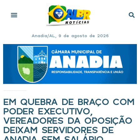
Anadia/AL, 9 de agosto de 2026
Início
»
Em quebra de braço com poder Executivo, vereadores da oposição deixam servidores de Anadia sem salário
EM QUEBRA DE BRAÇO COM
PODER EXECUTIVO,
VEREADORES DA OPOSIÇÃO
DEIXAM SERVIDORES DE
ANADIA SEM SALÁRIO