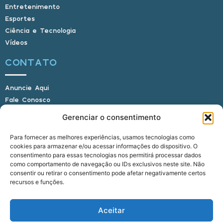
Entretenimento
Esportes
Ciência e Tecnologia
Vídeos
CONTATO
Anuncie Aqui
Fale Conosco
Internauta, envie sua foto
Gerenciar o consentimento
Para fornecer as melhores experiências, usamos tecnologias como
cookies para armazenar e/ou acessar informações do dispositivo. O
E-mail: alagoasbrasilnoticias@gmail.com
consentimento para essas tecnologias nos permitirá processar dados
Telefone: (82) 9 9691-0391 (Whatsapp)
como comportamento de navegação ou IDs exclusivos neste site. Não
Responsável Técnico: Crysthyan Carlos
consentir ou retirar o consentimento pode afetar negativamente certos
Rua do Sau - Centro - Anadia - AL - CEP:
recursos e funções.
57660-000
Aceitar