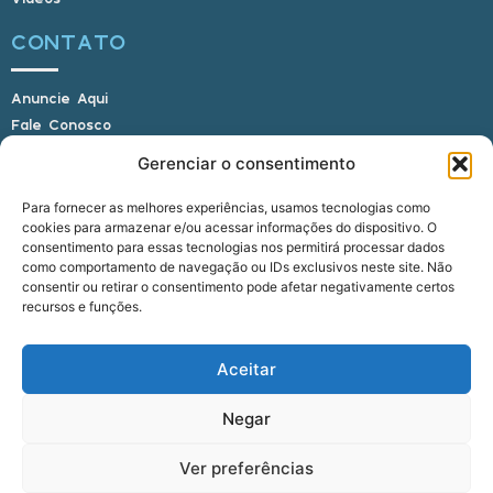
CONTATO
Anuncie Aqui
Fale Conosco
Internauta, envie sua foto
Gerenciar o consentimento
Para fornecer as melhores experiências, usamos tecnologias como
cookies para armazenar e/ou acessar informações do dispositivo. O
E-mail: alagoasbrasilnoticias@gmail.com
consentimento para essas tecnologias nos permitirá processar dados
Telefone: (82) 9 9691-0391 (Whatsapp)
como comportamento de navegação ou IDs exclusivos neste site. Não
Responsável Técnico: Crysthyan Carlos
consentir ou retirar o consentimento pode afetar negativamente certos
Rua do Sau - Centro - Anadia - AL - CEP:
recursos e funções.
57660-000
Aceitar
© 2022 - 2026 Alagoas Brasil Notícias. Todos os
Negar
direitos reservados.
Ver preferências
five
agência