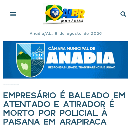
Anadia/AL, 8 de agosto de 2026
Início
»
Empresário é baleado em atentado e atirador é morto por policial à paisana em Arapiraca
EMPRESÁRIO É BALEADO EM
ATENTADO E ATIRADOR É
MORTO POR POLICIAL À
PAISANA EM ARAPIRACA