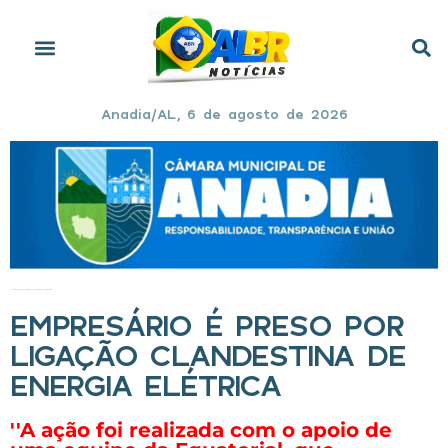
Anadia/AL, 6 de agosto de 2026
Início
»
Empresário é preso por ligação clandestina de energia elétrica
EMPRESÁRIO É PRESO POR
LIGAÇÃO CLANDESTINA DE
ENERGIA ELÉTRICA
''A ação foi realizada com o apoio de