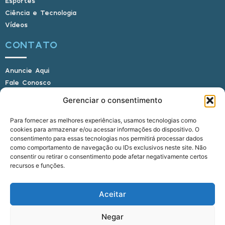
Esportes
Ciência e Tecnologia
Vídeos
CONTATO
Anuncie Aqui
Fale Conosco
Internauta, envie sua foto
Gerenciar o consentimento
Para fornecer as melhores experiências, usamos tecnologias como
cookies para armazenar e/ou acessar informações do dispositivo. O
E-mail: alagoasbrasilnoticias@gmail.com
consentimento para essas tecnologias nos permitirá processar dados
Telefone: (82) 9 9691-0391 (Whatsapp)
como comportamento de navegação ou IDs exclusivos neste site. Não
Responsável Técnico: Crysthyan Carlos
consentir ou retirar o consentimento pode afetar negativamente certos
Rua do Sau - Centro - Anadia - AL - CEP:
recursos e funções.
57660-000
Aceitar
© 2022 - 2026 Alagoas Brasil Notícias. Todos os
Negar
direitos reservados.