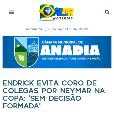
Anadia/AL, 7 de agosto de 2026
Início
»
Endrick evita coro de colegas por Neymar na Copa: ‘Sem decisão formada’
ENDRICK EVITA CORO DE
COLEGAS POR NEYMAR NA
COPA: ‘SEM DECISÃO
FORMADA’