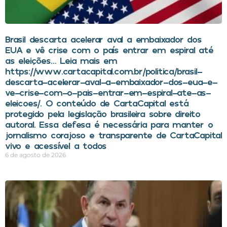
Brasil descarta acelerar aval a embaixador dos
EUA e vê crise com o país entrar em espiral até
as eleições… Leia mais em
https://www.cartacapital.com.br/politica/brasil-
descarta-acelerar-aval-a-embaixador-dos-eua-e-
ve-crise-com-o-pais-entrar-em-espiral-ate-as-
eleicoes/. O conteúdo de CartaCapital está
protegido pela legislação brasileira sobre direito
autoral. Essa defesa é necessária para manter o
jornalismo corajoso e transparente de CartaCapital
vivo e acessível a todos
6 de agosto de 2026