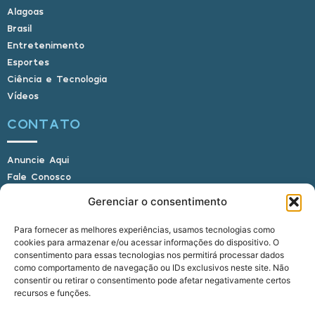
Alagoas
Brasil
Entretenimento
Esportes
Ciência e Tecnologia
Vídeos
CONTATO
Anuncie Aqui
Fale Conosco
Internauta, envie sua foto
Gerenciar o consentimento
Para fornecer as melhores experiências, usamos tecnologias como
cookies para armazenar e/ou acessar informações do dispositivo. O
E-mail: alagoasbrasilnoticias@gmail.com
consentimento para essas tecnologias nos permitirá processar dados
Telefone: (82) 9 9691-0391 (Whatsapp)
como comportamento de navegação ou IDs exclusivos neste site. Não
Responsável Técnico: Crysthyan Carlos
consentir ou retirar o consentimento pode afetar negativamente certos
Rua do Sau - Centro - Anadia - AL - CEP:
recursos e funções.
57660-000