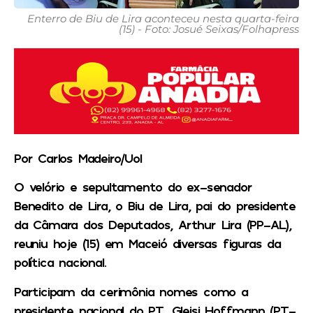
Enterro de Biu de Lira aconteceu nesta quarta-feira
(15) - Foto: Josué Seixas/Folhapress
Por Carlos Madeiro/Uol
O velório e sepultamento do ex-senador
Benedito de Lira, o Biu de Lira, pai do presidente
da Câmara dos Deputados, Arthur Lira (PP-AL),
reuniu hoje (15) em Maceió diversas figuras da
política nacional.
Participam da cerimônia nomes como a
presidente nacional do PT, Gleisi Hoffmann (PT-