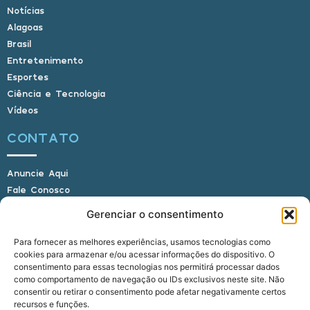
Notícias
Alagoas
Brasil
Entretenimento
Esportes
Ciência e Tecnologia
Vídeos
CONTATO
Anuncie Aqui
Fale Conosco
Internauta, envie sua foto
Gerenciar o consentimento
Para fornecer as melhores experiências, usamos tecnologias como
cookies para armazenar e/ou acessar informações do dispositivo. O
E-mail: alagoasbrasilnoticias@gmail.com
consentimento para essas tecnologias nos permitirá processar dados
Telefone: (82) 9 9691-0391 (Whatsapp)
como comportamento de navegação ou IDs exclusivos neste site. Não
Responsável Técnico: Crysthyan Carlos
consentir ou retirar o consentimento pode afetar negativamente certos
Rua do Sau - Centro - Anadia - AL - CEP:
recursos e funções.