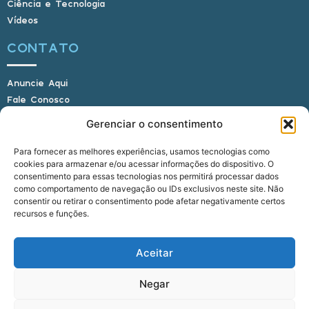
Ciência e Tecnologia
Vídeos
CONTATO
Anuncie Aqui
Fale Conosco
Internauta, envie sua foto
Gerenciar o consentimento
Para fornecer as melhores experiências, usamos tecnologias como
cookies para armazenar e/ou acessar informações do dispositivo. O
E-mail: alagoasbrasilnoticias@gmail.com
consentimento para essas tecnologias nos permitirá processar dados
Telefone: (82) 9 9691-0391 (Whatsapp)
como comportamento de navegação ou IDs exclusivos neste site. Não
Responsável Técnico: Crysthyan Carlos
consentir ou retirar o consentimento pode afetar negativamente certos
Rua do Sau - Centro - Anadia - AL - CEP:
recursos e funções.
57660-000
Aceitar
© 2022 - 2026 Alagoas Brasil Notícias. Todos os
Negar
direitos reservados.