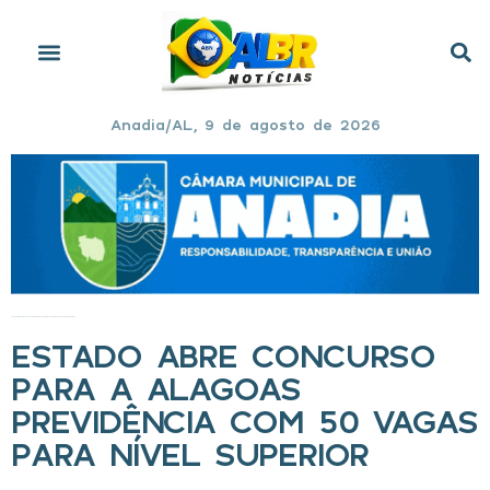
Anadia/AL, 9 de agosto de 2026
Início
»
Estado abre concurso para a Alagoas Previdência com 50 vagas para nível superior
ESTADO ABRE CONCURSO
PARA A ALAGOAS
PREVIDÊNCIA COM 50 VAGAS
PARA NÍVEL SUPERIOR