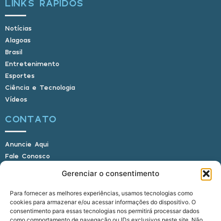
LINKS RÁPIDOS
Notícias
Alagoas
Brasil
Entretenimento
Esportes
Ciência e Tecnologia
Vídeos
CONTATO
Anuncie Aqui
Fale Conosco
Internauta, envie sua foto
Gerenciar o consentimento
Para fornecer as melhores experiências, usamos tecnologias como
cookies para armazenar e/ou acessar informações do dispositivo. O
E-mail: alagoasbrasilnoticias@gmail.com
consentimento para essas tecnologias nos permitirá processar dados
Telefone: (82) 9 9691-0391 (Whatsapp)
como comportamento de navegação ou IDs exclusivos neste site. Não