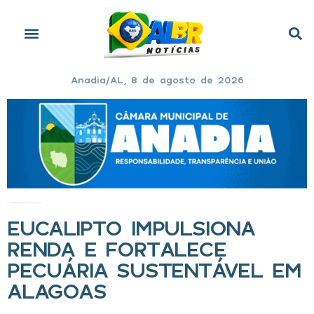
Anadia/AL, 8 de agosto de 2026
Início
»
Eucalipto impulsiona renda e fortalece pecuária sustentável em Alagoas
EUCALIPTO IMPULSIONA
RENDA E FORTALECE
PECUÁRIA SUSTENTÁVEL EM
ALAGOAS