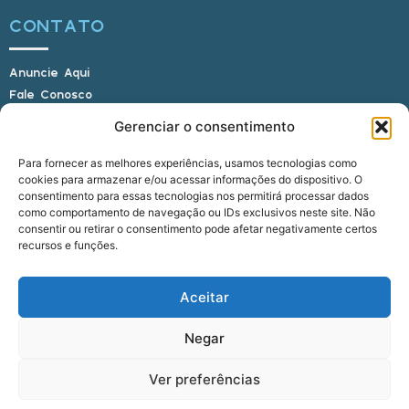
CONTATO
Anuncie Aqui
Fale Conosco
Internauta, envie sua foto
Gerenciar o consentimento
Para fornecer as melhores experiências, usamos tecnologias como
cookies para armazenar e/ou acessar informações do dispositivo. O
E-mail: alagoasbrasilnoticias@gmail.com
consentimento para essas tecnologias nos permitirá processar dados
Telefone: (82) 9 9691-0391 (Whatsapp)
como comportamento de navegação ou IDs exclusivos neste site. Não
Responsável Técnico: Crysthyan Carlos
consentir ou retirar o consentimento pode afetar negativamente certos
Rua do Sau - Centro - Anadia - AL - CEP:
recursos e funções.
57660-000
Aceitar
© 2022 - 2026 Alagoas Brasil Notícias. Todos os
Negar
direitos reservados.
Ver preferências
five
agência