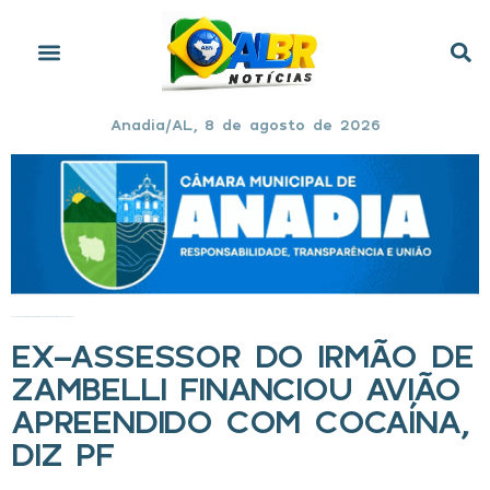
Anadia/AL, 8 de agosto de 2026
Início
»
Ex-assessor do irmão de Zambelli financiou avião apreendido com cocaína, diz PF
EX-ASSESSOR DO IRMÃO DE
ZAMBELLI FINANCIOU AVIÃO
APREENDIDO COM COCAÍNA,
DIZ PF