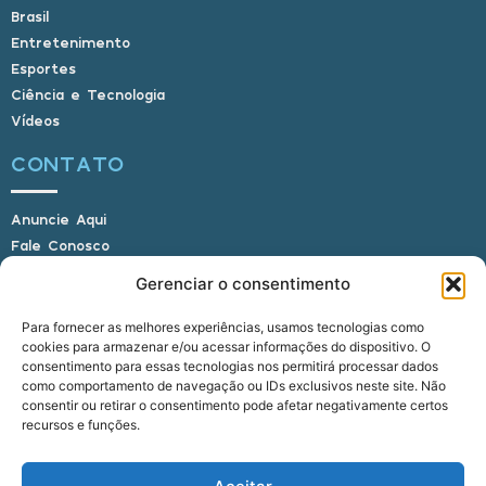
Brasil
Entretenimento
Esportes
Ciência e Tecnologia
Vídeos
CONTATO
Anuncie Aqui
Fale Conosco
Internauta, envie sua foto
Gerenciar o consentimento
Para fornecer as melhores experiências, usamos tecnologias como
cookies para armazenar e/ou acessar informações do dispositivo. O
E-mail: alagoasbrasilnoticias@gmail.com
consentimento para essas tecnologias nos permitirá processar dados
Telefone: (82) 9 9691-0391 (Whatsapp)
como comportamento de navegação ou IDs exclusivos neste site. Não
Responsável Técnico: Crysthyan Carlos
consentir ou retirar o consentimento pode afetar negativamente certos
Rua do Sau - Centro - Anadia - AL - CEP:
recursos e funções.
57660-000