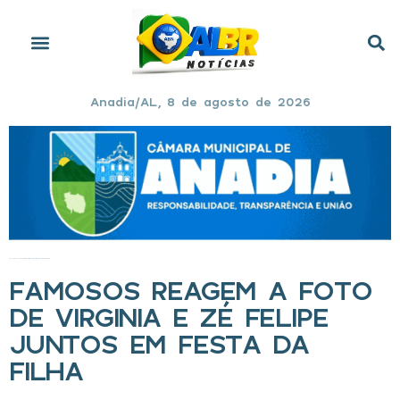
Anadia/AL, 8 de agosto de 2026
Início
»
Famosos reagem a foto de Virginia e Zé Felipe juntos em festa da filha
FAMOSOS REAGEM A FOTO
DE VIRGINIA E ZÉ FELIPE
JUNTOS EM FESTA DA
FILHA