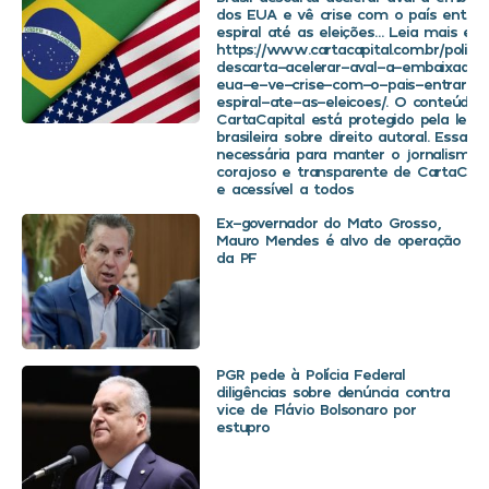
dos EUA e vê crise com o país entra
espiral até as eleições… Leia mais em
https://www.cartacapital.com.br/politica
descarta-acelerar-aval-a-embaixador
eua-e-ve-crise-com-o-pais-entrar-
espiral-ate-as-eleicoes/. O conteúdo 
CartaCapital está protegido pela legis
brasileira sobre direito autoral. Essa d
necessária para manter o jornalismo
corajoso e transparente de CartaCapit
e acessível a todos
Ex-governador do Mato Grosso,
Mauro Mendes é alvo de operação
da PF
PGR pede à Polícia Federal
diligências sobre denúncia contra
vice de Flávio Bolsonaro por
estupro