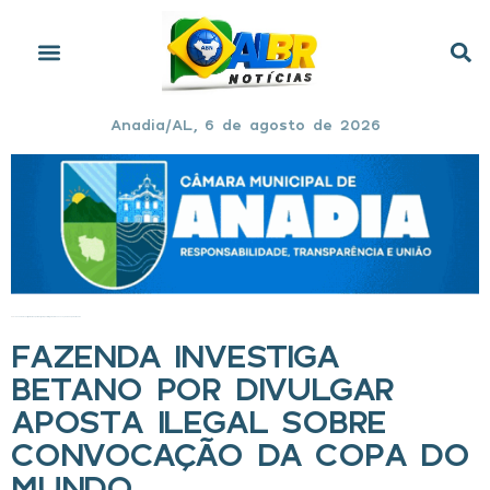
Anadia/AL, 6 de agosto de 2026
Início
»
Fazenda investiga Betano por divulgar aposta ilegal sobre convocação da Copa do Mundo
FAZENDA INVESTIGA
BETANO POR DIVULGAR
APOSTA ILEGAL SOBRE
CONVOCAÇÃO DA COPA DO
MUNDO