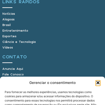
LINKS RÁPIDOS
Notícias
Alagoas
Brasil
Entretenimento
Esportes
Ciência e Tecnologia
Vídeos
CONTATO
Anuncie Aqui
Fale Conosco
Internauta, envie sua foto
Gerenciar o consentimento
Para fornecer as melhores experiências, usamos tecnologias como
cookies para armazenar e/ou acessar informações do dispositivo. O
E-mail: alagoasbrasilnoticias@gmail.com
consentimento para essas tecnologias nos permitirá processar dados
Telefone: (82) 9 9691-0391 (Whatsapp)
como comportamento de navegação ou IDs exclusivos neste site. Não