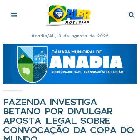
Anadia/AL, 9 de agosto de 2026
Início
»
Fazenda investiga Betano por divulgar aposta ilegal sobre convocação da Copa do Mundo
FAZENDA INVESTIGA
BETANO POR DIVULGAR
APOSTA ILEGAL SOBRE
CONVOCAÇÃO DA COPA DO
MUNDO