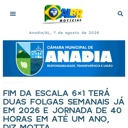
Anadia/AL, 7 de agosto de 2026
Início
»
Fim da escala 6×1 terá duas folgas semanais já em 2026 e jornada de 40 horas em até um ano, diz Motta
FIM DA ESCALA 6×1 TERÁ
DUAS FOLGAS SEMANAIS JÁ
EM 2026 E JORNADA DE 40
HORAS EM ATÉ UM ANO,
DIZ MOTTA