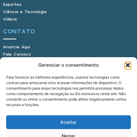
Esportes
Ciência e Tecnologia
Vídeos
CONTATO
Anuncie Aqui
Fale Conosco
Internauta, envie sua foto
Gerenciar o consentimento
Para fornecer as melhores experiências, usamos tecnologias como
cookies para armazenar e/ou acessar informações do dispositivo. O
E-mail: alagoasbrasilnoticias@gmail.com
consentimento para essas tecnologias nos permitirá processar dados
Telefone: (82) 9 9691-0391 (Whatsapp)
como comportamento de navegação ou IDs exclusivos neste site. Não
Responsável Técnico: Crysthyan Carlos
consentir ou retirar o consentimento pode afetar negativamente certos
Rua do Sau - Centro - Anadia - AL - CEP:
recursos e funções.
57660-000
Aceitar
© 2022 - 2026 Alagoas Brasil Notícias. Todos os
Negar