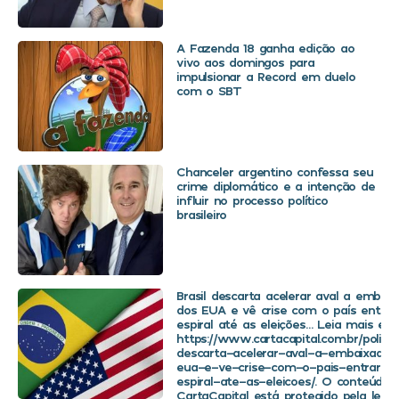
A Fazenda 18 ganha edição ao
vivo aos domingos para
impulsionar a Record em duelo
com o SBT
Chanceler argentino confessa seu
crime diplomático e a intenção de
influir no processo político
brasileiro
Brasil descarta acelerar aval a embaix
dos EUA e vê crise com o país entra
espiral até as eleições… Leia mais em
https://www.cartacapital.com.br/politica
descarta-acelerar-aval-a-embaixador
eua-e-ve-crise-com-o-pais-entrar-
espiral-ate-as-eleicoes/. O conteúdo 
CartaCapital está protegido pela legis