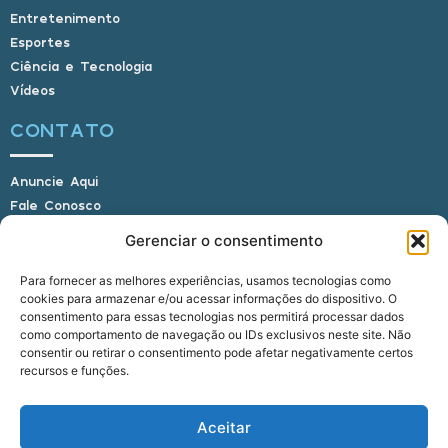
Entretenimento
Esportes
Ciência e Tecnologia
Vídeos
CONTATO
Anuncie Aqui
Fale Conosco
Internauta, envie sua foto
Gerenciar o consentimento
Para fornecer as melhores experiências, usamos tecnologias como
cookies para armazenar e/ou acessar informações do dispositivo. O
E-mail: alagoasbrasilnoticias@gmail.com
consentimento para essas tecnologias nos permitirá processar dados
Telefone: (82) 9 9691-0391 (Whatsapp)
como comportamento de navegação ou IDs exclusivos neste site. Não
Responsável Técnico: Crysthyan Carlos
consentir ou retirar o consentimento pode afetar negativamente certos
Rua do Sau - Centro - Anadia - AL - CEP:
recursos e funções.
57660-000
Aceitar