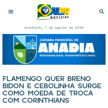
Anadia/AL, 7 de agosto de 2026
Início
»
Flamengo quer Breno Bidon e Cebolinha surge como moeda de troca com Corinthians
FLAMENGO QUER BRENO
BIDON E CEBOLINHA SURGE
COMO MOEDA DE TROCA
COM CORINTHIANS