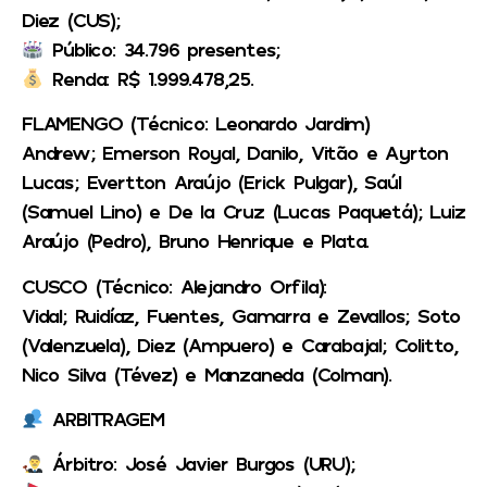
Diez (CUS);
Público: 34.796 presentes;
Renda: R$ 1.999.478,25.
FLAMENGO (Técnico: Leonardo Jardim)
Andrew; Emerson Royal, Danilo, Vitão e Ayrton
Lucas; Evertton Araújo (Erick Pulgar), Saúl
(Samuel Lino) e De la Cruz (Lucas Paquetá); Luiz
Araújo (Pedro), Bruno Henrique e Plata.
CUSCO (Técnico: Alejandro Orfila):
Vidal; Ruidíaz, Fuentes, Gamarra e Zevallos; Soto
(Valenzuela), Diez (Ampuero) e Carabajal; Colitto,
Nico Silva (Tévez) e Manzaneda (Colman).
ARBITRAGEM
Árbitro: José Javier Burgos (URU);