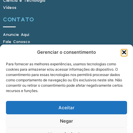
Ciência e Tecnologia
Vídeos
CONTATO
Anuncie Aqui
Fale Conosco
Internauta, envie sua foto
Gerenciar o consentimento
Para fornecer as melhores experiências, usamos tecnologias como
cookies para armazenar e/ou acessar informações do dispositivo. O
E-mail: alagoasbrasilnoticias@gmail.com
consentimento para essas tecnologias nos permitirá processar dados
Telefone: (82) 9 9691-0391 (Whatsapp)
como comportamento de navegação ou IDs exclusivos neste site. Não
Responsável Técnico: Crysthyan Carlos
consentir ou retirar o consentimento pode afetar negativamente certos
Rua do Sau - Centro - Anadia - AL - CEP:
recursos e funções.
57660-000
Aceitar
© 2022 - 2026 Alagoas Brasil Notícias. Todos os
Negar
direitos reservados.