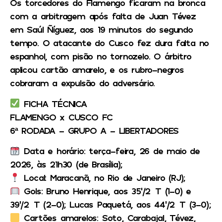
Os torcedores do Flamengo ficaram na bronca
com a arbitragem após falta de Juan Tévez
em Saúl Ñíguez, aos 19 minutos do segundo
tempo. O atacante do Cusco fez dura falta no
espanhol, com pisão no tornozelo. O árbitro
aplicou cartão amarelo, e os rubro-negros
cobraram a expulsão do adversário.
FICHA TÉCNICA
FLAMENGO x CUSCO FC
6ª RODADA – GRUPO A – LIBERTADORES
Data e horário: terça-feira, 26 de maio de
2026, às 21h30 (de Brasília);
Local: Maracanã, no Rio de Janeiro (RJ);
Gols: Bruno Henrique, aos 35’/2°T (1-0) e
39’/2°T (2-0); Lucas Paquetá, aos 44’/2°T (3-0);
Cartões amarelos: Soto, Carabajal, Tévez,