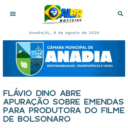
Anadia/AL, 8 de agosto de 2026
Início
»
Flávio Dino abre apuração sobre emendas para produtora do filme de Bolsonaro
FLÁVIO DINO ABRE
APURAÇÃO SOBRE EMENDAS
PARA PRODUTORA DO FILME
DE BOLSONARO