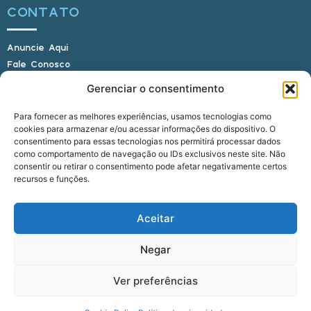
CONTATO
Anuncie Aqui
Fale Conosco
Internauta, envie sua foto
Gerenciar o consentimento
Para fornecer as melhores experiências, usamos tecnologias como
cookies para armazenar e/ou acessar informações do dispositivo. O
E-mail: alagoasbrasilnoticias@gmail.com
consentimento para essas tecnologias nos permitirá processar dados
Telefone: (82) 9 9691-0391 (Whatsapp)
como comportamento de navegação ou IDs exclusivos neste site. Não
Responsável Técnico: Crysthyan Carlos
consentir ou retirar o consentimento pode afetar negativamente certos
Rua do Sau - Centro - Anadia - AL - CEP:
recursos e funções.
57660-000
Aceitar
© 2022 - 2026 Alagoas Brasil Notícias. Todos os
Negar
direitos reservados.
Ver preferências
five
agência