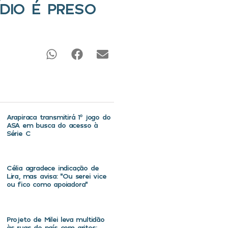
DIO É PRESO
Arapiraca transmitirá 1º jogo do
ASA em busca do acesso à
Série C
Célia agradece indicação de
Lira, mas avisa: “Ou serei vice
ou fico como apoiadora”
Projeto de Milei leva multidão
às ruas do país com gritos: