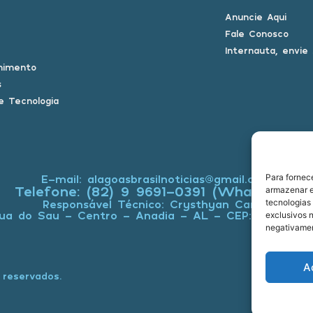
Anuncie Aqui
Fale Conosco
Internauta, envie
nimento
s
e Tecnologia
E-mail: alagoasbrasilnoticias@gmail.com
Para fornec
Telefone: (82) 9 9691-0391 (Whatsapp)
armazenar e
Responsável Técnico: Crysthyan Carlos
tecnologias
ua do Sau - Centro - Anadia - AL - CEP: 57660-0
exclusivos n
negativamen
A
 reservados.