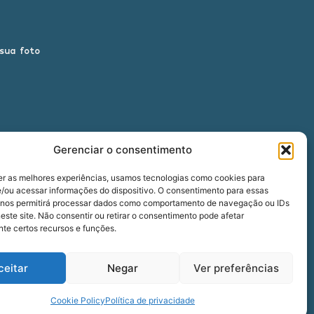
 sua foto
Gerenciar o consentimento
er as melhores experiências, usamos tecnologias como cookies para
/ou acessar informações do dispositivo. O consentimento para essas
 nos permitirá processar dados como comportamento de navegação ou IDs
00
este site. Não consentir ou retirar o consentimento pode afetar
te certos recursos e funções.
ceitar
Negar
Ver preferências
five
agência
Cookie Policy
Política de privacidade