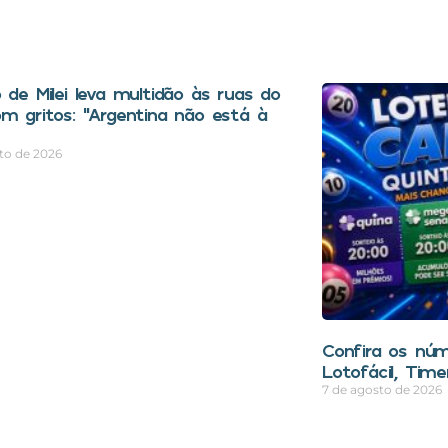
 de Milei leva multidão às ruas do
om gritos: “Argentina não está à
to de 2026
Confira os núm
Lotofácil, Time
7 de agosto de 2026