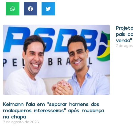
Projeto
país c
venda”
7 de agos
Kelmann fala em “separar homens dos
maloqueiros interesseiros” após mudança
na chapa
7 de agosto de 2026