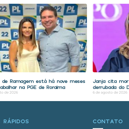
a de Ramagem está há nove meses
Janja cita mo
abalhar na PGE de Roraima
derrubada do D
to de 2026
6 de agosto de 2026
S RÁPIDOS
CONTATO