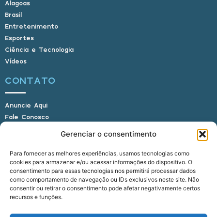
Alagoas
Brasil
Entretenimento
Esportes
Ciência e Tecnologia
Vídeos
CONTATO
Anuncie Aqui
Fale Conosco
Internauta, envie sua foto
Gerenciar o consentimento
Para fornecer as melhores experiências, usamos tecnologias como
cookies para armazenar e/ou acessar informações do dispositivo. O
E-mail: alagoasbrasilnoticias@gmail.com
consentimento para essas tecnologias nos permitirá processar dados
Telefone: (82) 9 9691-0391 (Whatsapp)
como comportamento de navegação ou IDs exclusivos neste site. Não
Responsável Técnico: Crysthyan Carlos
consentir ou retirar o consentimento pode afetar negativamente certos
Rua do Sau - Centro - Anadia - AL - CEP:
recursos e funções.
57660-000