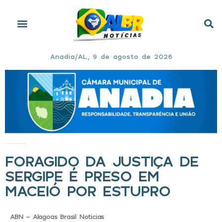
Anadia/AL, 9 de agosto de 2026
Início
»
Foragido da Justiça de Sergipe é preso em Maceió por estupro
FORAGIDO DA JUSTIÇA DE
SERGIPE É PRESO EM
MACEIÓ POR ESTUPRO
ABN - Alagoas Brasil Noticias