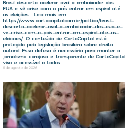
Brasil descarta acelerar aval a embaixador dos
EUA e vê crise com o país entrar em espiral até
as eleições… Leia mais em
https://www.cartacapital.com.br/politica/brasil-
descarta-acelerar-aval-a-embaixador-dos-eua-e-
ve-crise-com-o-pais-entrar-em-espiral-ate-as-
eleicoes/. O conteúdo de CartaCapital está
protegido pela legislação brasileira sobre direito
autoral. Essa defesa é necessária para manter o
jornalismo corajoso e transparente de CartaCapital
vivo e acessível a todos
6 de agosto de 2026