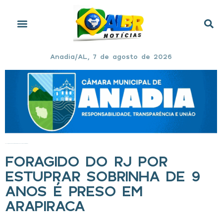
Anadia/AL, 7 de agosto de 2026
Início
»
Foragido do RJ por estuprar sobrinha de 9 anos é preso em Arapiraca
FORAGIDO DO RJ POR
ESTUPRAR SOBRINHA DE 9
ANOS É PRESO EM
ARAPIRACA