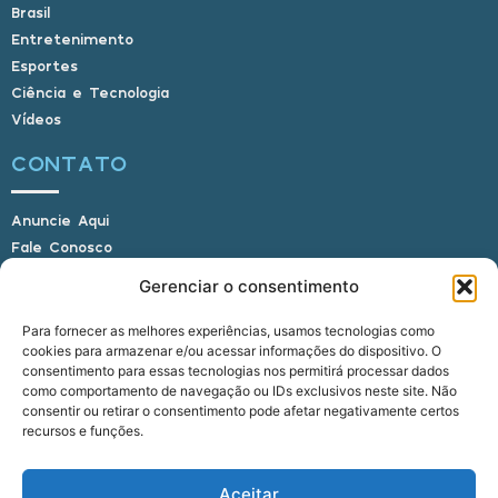
Brasil
Entretenimento
Esportes
Ciência e Tecnologia
Vídeos
CONTATO
Anuncie Aqui
Fale Conosco
Internauta, envie sua foto
Gerenciar o consentimento
Para fornecer as melhores experiências, usamos tecnologias como
cookies para armazenar e/ou acessar informações do dispositivo. O
E-mail: alagoasbrasilnoticias@gmail.com
consentimento para essas tecnologias nos permitirá processar dados
Telefone: (82) 9 9691-0391 (Whatsapp)
como comportamento de navegação ou IDs exclusivos neste site. Não
Responsável Técnico: Crysthyan Carlos
consentir ou retirar o consentimento pode afetar negativamente certos
Rua do Sau - Centro - Anadia - AL - CEP:
recursos e funções.
57660-000
Aceitar