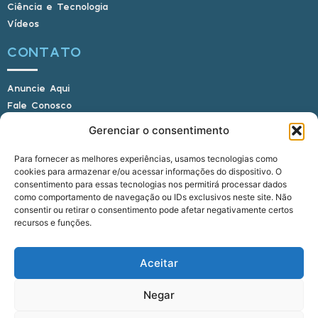
Ciência e Tecnologia
Vídeos
CONTATO
Anuncie Aqui
Fale Conosco
Internauta, envie sua foto
Gerenciar o consentimento
Para fornecer as melhores experiências, usamos tecnologias como
cookies para armazenar e/ou acessar informações do dispositivo. O
E-mail: alagoasbrasilnoticias@gmail.com
consentimento para essas tecnologias nos permitirá processar dados
Telefone: (82) 9 9691-0391 (Whatsapp)
como comportamento de navegação ou IDs exclusivos neste site. Não
Responsável Técnico: Crysthyan Carlos
consentir ou retirar o consentimento pode afetar negativamente certos
Rua do Sau - Centro - Anadia - AL - CEP:
recursos e funções.
57660-000
Aceitar
© 2022 - 2026 Alagoas Brasil Notícias. Todos os
Negar
direitos reservados.