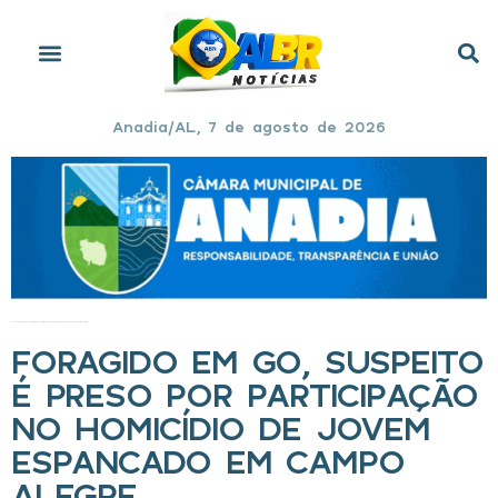
Anadia/AL, 7 de agosto de 2026
Início
»
Foragido em GO, suspeito é preso por participação no homicídio de jovem espancado em Campo Alegre
FORAGIDO EM GO, SUSPEITO
É PRESO POR PARTICIPAÇÃO
NO HOMICÍDIO DE JOVEM
ESPANCADO EM CAMPO
ALEGRE