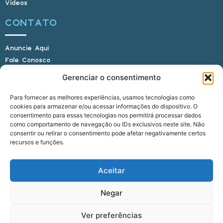
Vídeos
CONTATO
Anuncie Aqui
Fale Conosco
Internauta, envie sua foto
Gerenciar o consentimento
Para fornecer as melhores experiências, usamos tecnologias como
cookies para armazenar e/ou acessar informações do dispositivo. O
E-mail: alagoasbrasilnoticias@gmail.com
consentimento para essas tecnologias nos permitirá processar dados
Telefone: (82) 9 9691-0391 (Whatsapp)
como comportamento de navegação ou IDs exclusivos neste site. Não
Responsável Técnico: Crysthyan Carlos
consentir ou retirar o consentimento pode afetar negativamente certos
Rua do Sau - Centro - Anadia - AL - CEP:
recursos e funções.
57660-000
Aceitar
© 2022 - 2026 Alagoas Brasil Notícias. Todos os
Negar
direitos reservados.
Ver preferências
five
agência