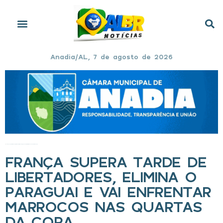
Anadia/AL, 7 de agosto de 2026
Início
»
França supera tarde de Libertadores, elimina o Paraguai e vai enfrentar Marrocos nas quartas da Copa
FRANÇA SUPERA TARDE DE
LIBERTADORES, ELIMINA O
PARAGUAI E VAI ENFRENTAR
MARROCOS NAS QUARTAS
DA COPA