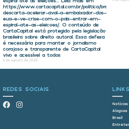
espiral até as eleições… Leia mais em
https://www.cartacapital.com.br/politica/brasil-
descarta-acelerar-aval-a-embaixador-dos-
eua-e-ve-crise-com-o-pais-entrar-em-
espiral-ate-as-eleicoes/. O conteúdo de
CartaCapital está protegido pela legislação
brasileira sobre direito autoral. Essa defesa
é necessária para manter o jornalismo
corajoso e transparente de CartaCapital
vivo e acessível a todos
6 de agosto de 2026
REDES SOCIAIS
LINK
Notícias
Alagoas
Brasil
Entrete