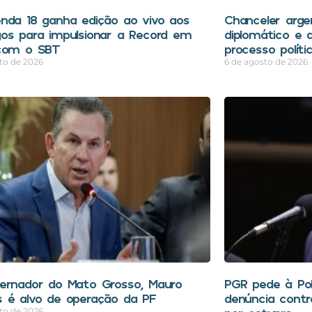
nda 18 ganha edição ao vivo aos
Chanceler arge
os para impulsionar a Record em
diplomático e a
com o SBT
processo polític
to de 2026
6 de agosto de 2026
ernador do Mato Grosso, Mauro
PGR pede à Polí
 é alvo de operação da PF
denúncia contr
to de 2026