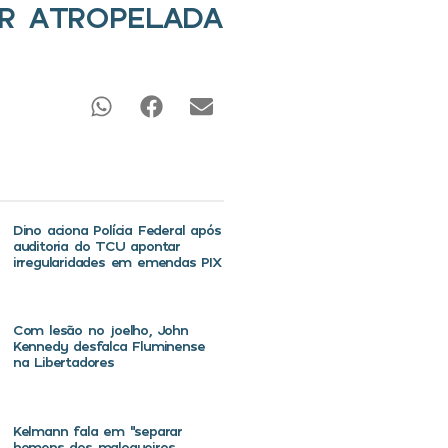
ER ATROPELADA
Dino aciona Polícia Federal após
auditoria do TCU apontar
irregularidades em emendas PIX
Com lesão no joelho, John
Kennedy desfalca Fluminense
na Libertadores
Kelmann fala em “separar
homens dos maloqueiros