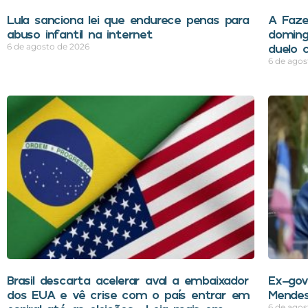
Lula sanciona lei que endurece penas para
A Faze
abuso infantil na internet
doming
duelo 
6 de agosto de 2026
6 de agos
Brasil descarta acelerar aval a embaixador
Ex-gov
dos EUA e vê crise com o país entrar em
Mendes
6 de agos