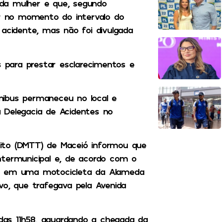
da mulher e que, segundo
ar no momento do intervalo do
 acidente, mas não foi divulgada
s para prestar esclarecimentos e
nibus permaneceu no local e
 Delegacia de Acidentes no
ito (DMTT) de Maceió informou que
ntermunicipal e, de acordo com o
am em uma motocicleta da Alameda
vo, que trafegava pela Avenida
 das 11h58, aguardando a chegada da