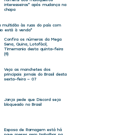
interesseiros” após mudança na
chapa
va multidão às ruas do país com
não está à venda”
Confira os números da Mega
Sena, Quina, Lotofácil,
Timemania desta quinta-feira
(6)
Veja as manchetes dos
principais jornais do Brasil desta
sexta-feira – 07
Janja pede que Discord seja
bloqueado no Brasil
Esposa de Ramagem está há
nove meses sem trabalhar na