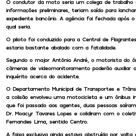
O condutor da moto seria um colega de trabalho 
informações preliminares, teriam saído para lanch
expediente bancário. A agência foi fechada após o
qual seria.
O piloto foi conduzido para a Central de Flagrante
estaria bastante abalado com a fatalidade.
Segundo o major Antônio André, o motorista do ô
câmeras de videomonitoramento poderão auxiliar a
inquérito acerca do acidente.
O Departamento Municipal de Transportes e Trâns
a colisão envolveu uma motocicleta e um ônibus i
que foi passado aos agentes, duas pessoas saír
Dr. Moacyr Tavares Lopes e colidiram com o coleti
Fernandes Lima, sentido Centro.
A faixa exclusiva ainda estava obstruída por volta