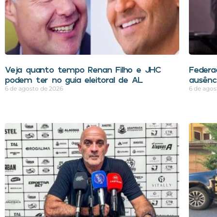
Veja quanto tempo Renan Filho e JHC
Federa
podem ter no guia eleitoral de AL
ausênci
6 de agosto de 2026
6 de agos