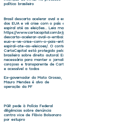
político brasileiro
Brasil descarta acelerar aval a embaixador
dos EUA e vê crise com o país entrar em
espiral até as eleições… Leia mais em
https://www.cartacapital.com.br/politica/brasil-
descarta-acelerar-aval-a-embaixador-dos-
eua-e-ve-crise-com-o-pais-entrar-em-
espiral-ate-as-eleicoes/. O conteúdo de
CartaCapital está protegido pela legislação
brasileira sobre direito autoral. Essa defesa é
necessária para manter o jornalismo
corajoso e transparente de CartaCapital vivo
e acessível a todos
Ex-governador do Mato Grosso,
Mauro Mendes é alvo de
operação da PF
PGR pede à Polícia Federal
diligências sobre denúncia
contra vice de Flávio Bolsonaro
por estupro