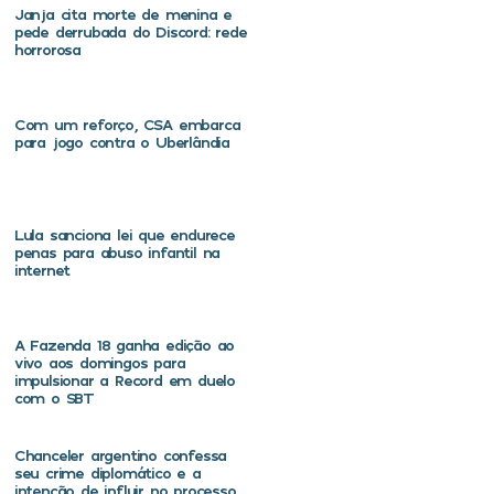
Janja cita morte de menina e
pede derrubada do Discord: rede
horrorosa
Com um reforço, CSA embarca
para jogo contra o Uberlândia
Lula sanciona lei que endurece
penas para abuso infantil na
internet
A Fazenda 18 ganha edição ao
vivo aos domingos para
impulsionar a Record em duelo
com o SBT
Chanceler argentino confessa
seu crime diplomático e a
intenção de influir no processo