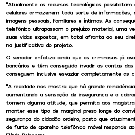
“Atualmente os recursos tecnológicos possibilitam 
celulares armazenem toda sorte de informações, d
imagens pessoais, familiares e íntimas. As consequ
telefônico ultrapassam o prejuízo material, uma 
suas vidas expostas, em total afronta ao seu direi
na justificativa do projeto.
O senador enfatiza ainda que os criminosos já ava
bancários e têm conseguido invadir as contas das 
conseguem inclusive esvaziar completamente as co
“A realidade nos mostra que há grande reincidênci
aumentando a sensação de insegurança e a cobranç
tomem alguma atitude, que permita aos magistrad
manter esse tipo de marginal preso longe do conv
segurança do cidadão ordeiro, posto que atualmen
de furto de aparelho telefônico móvel responde ao
Flávio Bolsonaro.