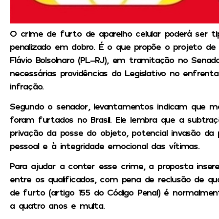
O crime de furto de aparelho celular poderá ser ti
penalizado em dobro. É o que propõe o projeto de 
Flávio Bolsolnaro (PL-RJ), em tramitação no Senad
necessárias providências do Legislativo no enfre
infração.
Segundo o senador, levantamentos indicam que mai
foram furtados no Brasil. Ele lembra que a subtra
privação da posse do objeto, potencial invasão da 
pessoal e à integridade emocional das vítimas.
Para ajudar a conter esse crime, a proposta insere
entre os qualificados, com pena de reclusão de qu
de furto (artigo 155 do Código Penal) é normalme
a quatro anos e multa.