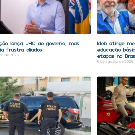
ção lança JHC ao governo, mas
Ideb atinge mel
a frustra aliados
educação bási
etapas no Brasi
to de 2026
6 de agosto de 2026