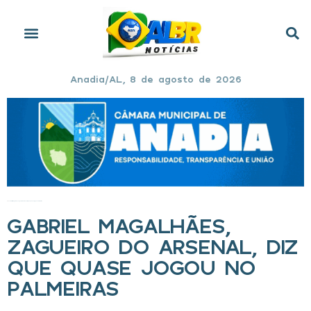
Anadia/AL, 8 de agosto de 2026
Início
»
Gabriel Magalhães, zagueiro do Arsenal, diz que quase jogou no Palmeiras
GABRIEL MAGALHÃES,
ZAGUEIRO DO ARSENAL, DIZ
QUE QUASE JOGOU NO
PALMEIRAS