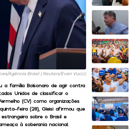
es/Agência Brasil | Reuters/Evan Vucci)
 a família Bolsonaro de agir contra
tados Unidos de classificar o
Vermelho (CV) como organizações
uinta-feira (28), Gleisi afirmou que
estrangeira sobre o Brasil e
ameaça à soberania nacional.