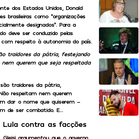
nte dos Estados Unidos, Donald
 brasileiras como “organizações
ecialmente designados”. Para a
do deve ser conduzido pelas
 e com respeito à autonomia do país.
o traidores da pátria, festejando
m nem querem que seja respeitada
ão traidores da pátria,
. Não respeitam nem querem
odem dar o nome que quiserem –
em de ser combatido. E…
 Lula contra as facções
 Gleisi argumentou que o governo