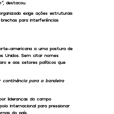
o”
, destacou.
organizado exige ações estruturais
brechas para interferências
orte-americana a uma postura de
os Unidos. Sem citar nomes
onaro e aos setores políticos que
continência para a bandeira
 por lideranças do campo
oio internacional para pressionar
ernas do país.