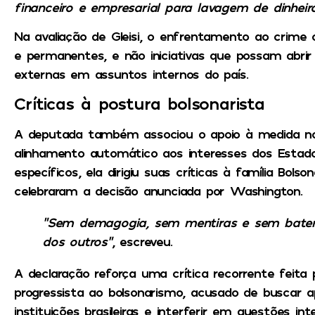
financeiro e empresarial para lavagem de dinheir
Na avaliação de Gleisi, o enfrentamento ao crime 
e permanentes, e não iniciativas que possam abrir 
externas em assuntos internos do país.
Críticas à postura bolsonarista
A deputada também associou o apoio à medida n
alinhamento automático aos interesses dos Estad
específicos, ela dirigiu suas críticas à família Bols
celebraram a decisão anunciada por Washington.
“Sem demagogia, sem mentiras e sem bater 
dos outros”
, escreveu.
A declaração reforça uma crítica recorrente feita
progressista ao bolsonarismo, acusado de buscar ap
instituições brasileiras e interferir em questões int