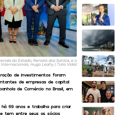
nda do Estado, Renata dos Santos, e o
 Internacionais, Hugo Leahy | Túlio Vidal
tração de investimentos foram
entantes de empresas de capital
anhola de Comércio no Brasil, em
há 69 anos e trabalha para criar
 e tem entre seus os sócios