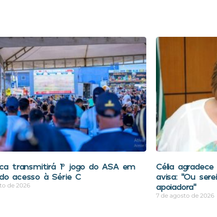
aca transmitirá 1º jogo do ASA em
Célia agradece
do acesso à Série C
avisa: “Ou ser
apoiadora”
to de 2026
7 de agosto de 2026