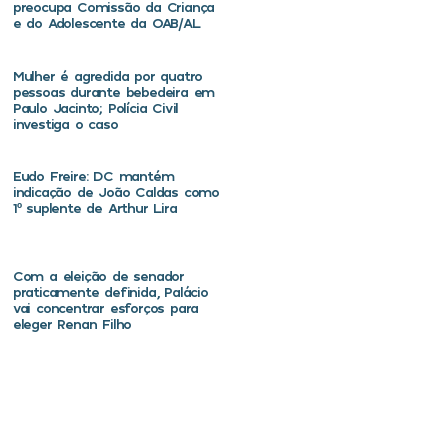
preocupa Comissão da Criança
e do Adolescente da OAB/AL
Mulher é agredida por quatro
pessoas durante bebedeira em
Paulo Jacinto; Polícia Civil
investiga o caso
Eudo Freire: DC mantém
indicação de João Caldas como
1º suplente de Arthur Lira
Com a eleição de senador
praticamente definida, Palácio
vai concentrar esforços para
eleger Renan Filho