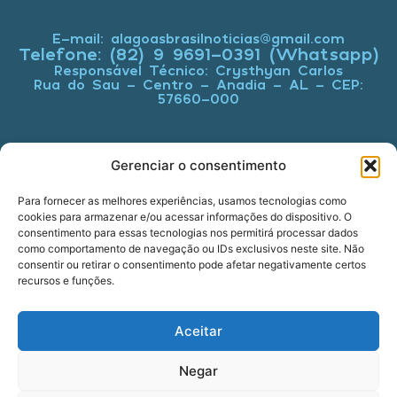
E-mail: alagoasbrasilnoticias@gmail.com
Telefone: (82) 9 9691-0391 (Whatsapp)
Responsável Técnico: Crysthyan Carlos
Rua do Sau - Centro - Anadia - AL - CEP:
57660-000
Gerenciar o consentimento
© 2022 - 2026 Alagoas Brasil Notícias. Todos os
direitos reservados.
Para fornecer as melhores experiências, usamos tecnologias como
five
agência
cookies para armazenar e/ou acessar informações do dispositivo. O
consentimento para essas tecnologias nos permitirá processar dados
como comportamento de navegação ou IDs exclusivos neste site. Não
consentir ou retirar o consentimento pode afetar negativamente certos
recursos e funções.
Aceitar
Negar