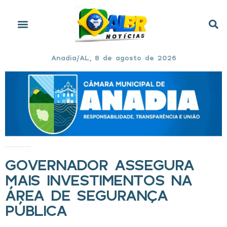
Anadia/AL, 8 de agosto de 2026
Início
»
Governador assegura mais investimentos na área de segurança pública
GOVERNADOR ASSEGURA
MAIS INVESTIMENTOS NA
ÁREA DE SEGURANÇA
PÚBLICA