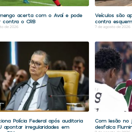
mengo acerta com o Avaí e pode
Veículos são a
r contra o CRB
contra esquem
to de 2026
7 de agosto de 2026
iona Polícia Federal após auditoria
Com lesão no 
 apontar irregularidades em
desfalca Flumi