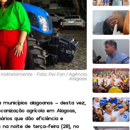
e indiretamente - Foto: Pei Fon / Agência
Alagoas
 municípios alagoanos – desta vez,
canização agrícola em Alagoas,
rios que dão eficiência e
na noite de terça-feira (28), no