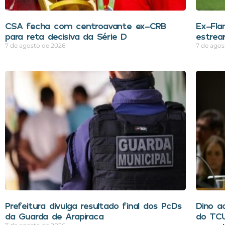
CSA fecha com centroavante ex-CRB
Ex-Fla
para reta decisiva da Série D
estrea
7 de agosto de 2026
7 de agos
Prefeitura divulga resultado final dos PcDs
Dino ac
da Guarda de Arapiraca
do TCU