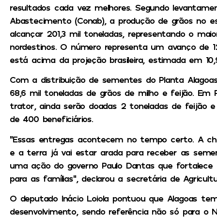
resultados cada vez melhores. Segundo levantame
Abastecimento (Conab), a produção de grãos no e
alcançar 201,3 mil toneladas, representando o mai
nordestinos. O número representa um avanço de 12
está acima da projeção brasileira, estimada em 10,
Com a distribuição de sementes do Planta Alagoa
68,6 mil toneladas de grãos de milho e feijão. Em
trator, ainda serão doadas 2 toneladas de feijão e
de 400 beneficiários.
“Essas entregas acontecem no tempo certo. A ch
e a terra já vai estar arada para receber as seme
uma ação do governo Paulo Dantas que fortalece 
para as famílias”, declarou a secretária de Agricultu
O deputado Inácio Loiola pontuou que Alagoas te
desenvolvimento, sendo referência não só para o N