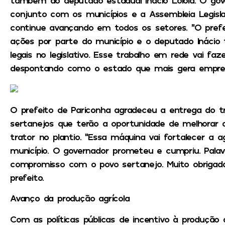
também do deputado estadual Inácio Loiola. O gov
conjunto com os municípios e a Assembleia Legisla
continue avançando em todos os setores. “O pre
ações por parte do município e o deputado Inácio
legais no legislativo. Esse trabalho em rede vai f
despontando como o estado que mais gera emprego
O prefeito de Pariconha agradeceu a entrega do tra
sertanejos que terão a oportunidade de melhorar 
trator no plantio. “Essa máquina vai fortalecer a ag
município. O governador prometeu e cumpriu. Pala
compromisso com o povo sertanejo. Muito obrigada 
prefeito.
Avanço da produção agrícola
Com as políticas públicas de incentivo à produção 