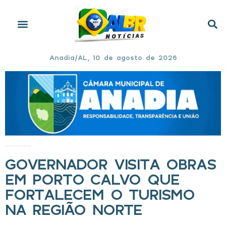
Anadia/AL, 10 de agosto de 2026
Início
»
Governador visita obras em Porto Calvo que fortalecem o turismo na região Norte
GOVERNADOR VISITA OBRAS
EM PORTO CALVO QUE
FORTALECEM O TURISMO
NA REGIÃO NORTE