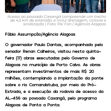
Acesso ao povoado Caxangá compreende um trecho
de 4,5 km de extensão, e inclui drenagem, ciclovia e
sinalização | Foto: Pei Fon / Agência Alagoas
Fábia Assumpção/Agência Alagoas
O governador Paulo Dantas, acompanhado pelo
senador Renan Calheiros, visitou nesta quinta-
feira (17) obras executadas pelo Governo de
Alagoas no município de Porto Calvo. As obras
representam investimentos de mais R$ 20
milhões, contemplando a implantação da ponte
sobre o rio Comandatuba, por meio do Pró-
Estrada, e a execução da rodovia de acesso da
AL-456 ao povoado Caxangá, pelo programa
Alagoas de Ponta a Ponta.