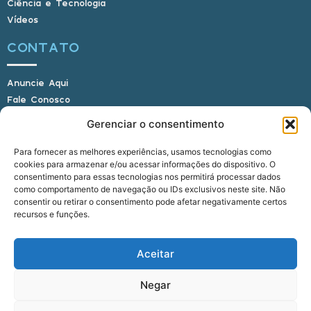
Ciência e Tecnologia
Vídeos
CONTATO
Anuncie Aqui
Fale Conosco
Internauta, envie sua foto
Gerenciar o consentimento
Para fornecer as melhores experiências, usamos tecnologias como
cookies para armazenar e/ou acessar informações do dispositivo. O
E-mail: alagoasbrasilnoticias@gmail.com
consentimento para essas tecnologias nos permitirá processar dados
Telefone: (82) 9 9691-0391 (Whatsapp)
como comportamento de navegação ou IDs exclusivos neste site. Não
Responsável Técnico: Crysthyan Carlos
consentir ou retirar o consentimento pode afetar negativamente certos
Rua do Sau - Centro - Anadia - AL - CEP:
recursos e funções.
57660-000
Aceitar
© 2022 - 2026 Alagoas Brasil Notícias. Todos os
Negar
direitos reservados.