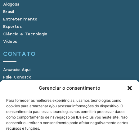
Alagoas
Brasil
Entretenimento
Esportes
Ciência e Tecnologia
Vídeos
CONTATO
Anuncie Aqui
Fale Conosco
Internauta, envie sua foto
Gerenciar o consentimento
Para fornecer as melhores experiências, usamos tecnologias como
cookies para armazenar e/ou acessar informações do dispositivo. O
E-mail: alagoasbrasilnoticias@gmail.com
consentimento para essas tecnologias nos permitirá processar dados
Telefone: (82) 9 9691-0391 (Whatsapp)
como comportamento de navegação ou IDs exclusivos neste site. Não
Responsável Técnico: Crysthyan Carlos
consentir ou retirar o consentimento pode afetar negativamente certos
Rua do Sau - Centro - Anadia - AL - CEP:
recursos e funções.
57660-000