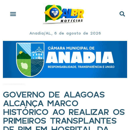
Anadia/AL, 6 de agosto de 2026
Início
»
Governo de Alagoas alcança marco histórico ao realizar os primeiros transplantes de rim em hospital da rede estadual
GOVERNO DE ALAGOAS
ALCANÇA MARCO
HISTÓRICO AO REALIZAR OS
PRIMEIROS TRANSPLANTES
DE RIM EM HOSPITAL DA