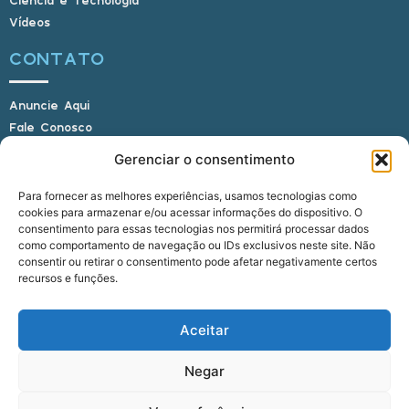
Vídeos
CONTATO
Anuncie Aqui
Fale Conosco
Internauta, envie sua foto
Gerenciar o consentimento
Para fornecer as melhores experiências, usamos tecnologias como
cookies para armazenar e/ou acessar informações do dispositivo. O
E-mail: alagoasbrasilnoticias@gmail.com
consentimento para essas tecnologias nos permitirá processar dados
Telefone: (82) 9 9691-0391 (Whatsapp)
como comportamento de navegação ou IDs exclusivos neste site. Não
Responsável Técnico: Crysthyan Carlos
consentir ou retirar o consentimento pode afetar negativamente certos
Rua do Sau - Centro - Anadia - AL - CEP:
recursos e funções.
57660-000
Aceitar
© 2022 - 2026 Alagoas Brasil Notícias. Todos os
Negar
direitos reservados.