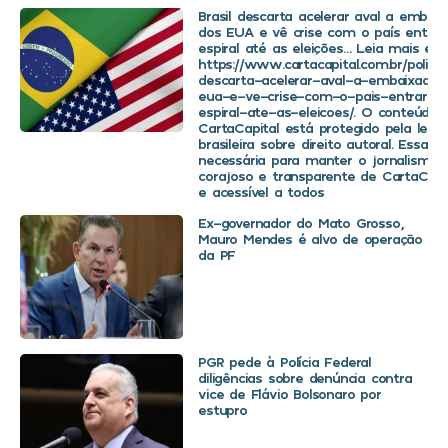
Brasil descarta acelerar aval a embaix
dos EUA e vê crise com o país entra
espiral até as eleições… Leia mais em
https://www.cartacapital.com.br/politica
descarta-acelerar-aval-a-embaixador
eua-e-ve-crise-com-o-pais-entrar-
espiral-ate-as-eleicoes/. O conteúdo 
CartaCapital está protegido pela legis
brasileira sobre direito autoral. Essa d
necessária para manter o jornalismo
corajoso e transparente de CartaCapit
e acessível a todos
Ex-governador do Mato Grosso,
Mauro Mendes é alvo de operação
da PF
PGR pede à Polícia Federal
diligências sobre denúncia contra
vice de Flávio Bolsonaro por
estupro