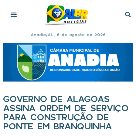
Anadia/AL, 6 de agosto de 2026
Início
»
Governo de Alagoas assina ordem de serviço para construção de ponte em Branquinha
GOVERNO DE ALAGOAS
ASSINA ORDEM DE SERVIÇO
PARA CONSTRUÇÃO DE
PONTE EM BRANQUINHA