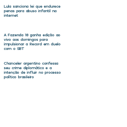
Lula sanciona lei que endurece
penas para abuso infantil na
internet
A Fazenda 18 ganha edição ao
vivo aos domingos para
impulsionar a Record em duelo
com o SBT
Chanceler argentino confessa
seu crime diplomático e a
intenção de influir no processo
político brasileiro