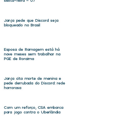
sexta-feira – 07
Janja pede que Discord seja
bloqueado no Brasil
Esposa de Ramagem está há
nove meses sem trabalhar na
PGE de Roraima
Janja cita morte de menina e
pede derrubada do Discord: rede
horrorosa
Com um reforço, CSA embarca
para jogo contra o Uberlândia