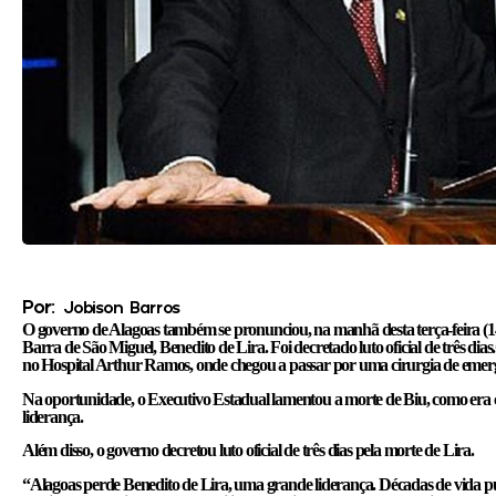
Por:
Jobison Barros
O governo de Alagoas também se pronunciou, na manhã desta terça-feira (14),
Barra de São Miguel, Benedito de Lira. Foi decretado luto oficial de três dia
no Hospital Arthur Ramos, onde chegou a passar por uma cirurgia de emer
Na oportunidade, o Executivo Estadual lamentou a morte de Biu, como era
liderança.
Além disso, o governo decretou luto oficial de três dias pela morte de Lira.
“Alagoas perde Benedito de Lira, uma grande liderança. Décadas de vida pú