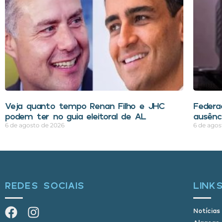
Veja quanto tempo Renan Filho e JHC
Federa
podem ter no guia eleitoral de AL
ausênci
6 de agosto de 2026
6 de agos
REDES SOCIAIS
LINK
Notícias