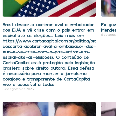
Brasil descarta acelerar aval a embaixador
Ex-gov
dos EUA e vê crise com o país entrar em
Mendes
espiral até as eleições… Leia mais em
6 de agos
https://www.cartacapital.com.br/politica/brasil-
descarta-acelerar-aval-a-embaixador-dos-
eua-e-ve-crise-com-o-pais-entrar-em-
espiral-ate-as-eleicoes/. O conteúdo de
CartaCapital está protegido pela legislação
brasileira sobre direito autoral. Essa defesa
é necessária para manter o jornalismo
corajoso e transparente de CartaCapital
vivo e acessível a todos
6 de agosto de 2026