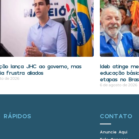
ção lança JHC ao governo, mas
Ideb atinge mel
a frustra aliados
educação bási
etapas no Brasi
to de 2026
6 de agosto de 2026
S RÁPIDOS
CONTATO
Anuncie Aqui