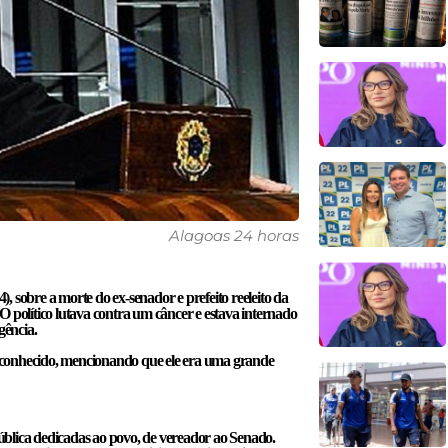
Alagoas 24 horas
 sobre a morte do ex-senador e prefeito reeleito da
s.O político lutava contra um câncer e estava internado
gência.
 conhecido, mencionando que ele era uma grande
blica dedicadas ao povo, de vereador ao Senado.