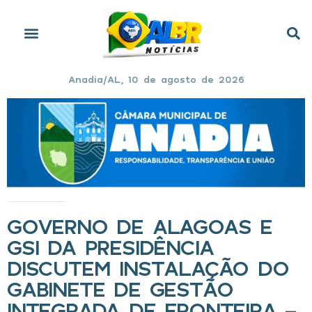
Anadia/AL, 10 de agosto de 2026
Início
»
Governo de Alagoas e GSI da Presidência discutem instalação do Gabinete de Gestão Integrada de Fronteira – Litoral em Alagoas
GOVERNO DE ALAGOAS E
GSI DA PRESIDÊNCIA
DISCUTEM INSTALAÇÃO DO
GABINETE DE GESTÃO
INTEGRADA DE FRONTEIRA –