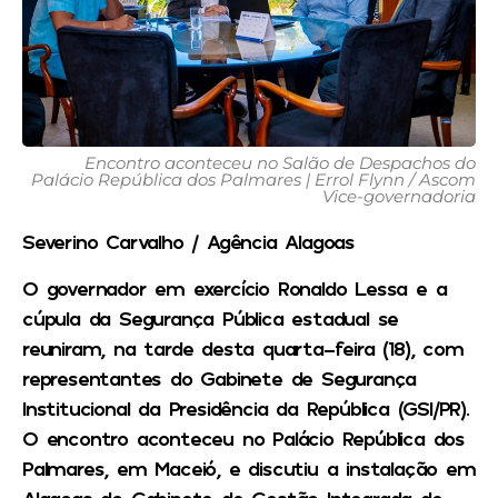
Encontro aconteceu no Salão de Despachos do
Palácio República dos Palmares | Errol Flynn / Ascom
Vice-governadoria
Severino Carvalho / Agência Alagoas
O governador em exercício Ronaldo Lessa e a
cúpula da Segurança Pública estadual se
reuniram, na tarde desta quarta-feira (18), com
representantes do Gabinete de Segurança
Institucional da Presidência da República (GSI/PR).
O encontro aconteceu no Palácio República dos
Palmares, em Maceió, e discutiu a instalação em
Alagoas do Gabinete de Gestão Integrada de