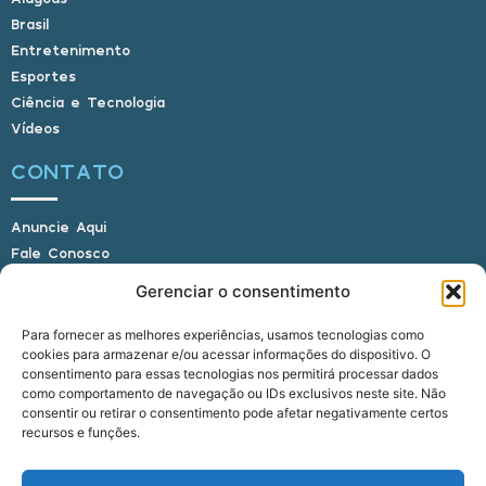
Brasil
Entretenimento
Esportes
Ciência e Tecnologia
Vídeos
CONTATO
Anuncie Aqui
Fale Conosco
Internauta, envie sua foto
Gerenciar o consentimento
Para fornecer as melhores experiências, usamos tecnologias como
cookies para armazenar e/ou acessar informações do dispositivo. O
E-mail: alagoasbrasilnoticias@gmail.com
consentimento para essas tecnologias nos permitirá processar dados
Telefone: (82) 9 9691-0391 (Whatsapp)
como comportamento de navegação ou IDs exclusivos neste site. Não
Responsável Técnico: Crysthyan Carlos
consentir ou retirar o consentimento pode afetar negativamente certos
Rua do Sau - Centro - Anadia - AL - CEP:
recursos e funções.
57660-000