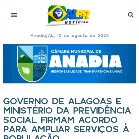
Anadia/AL, 10 de agosto de 2026
Início
»
Governo de Alagoas e Ministério da Previdência Social firmam acordo para ampliar serviços à população
GOVERNO DE ALAGOAS E
MINISTÉRIO DA PREVIDÊNCIA
SOCIAL FIRMAM ACORDO
PARA AMPLIAR SERVIÇOS À
POPULAÇÃO