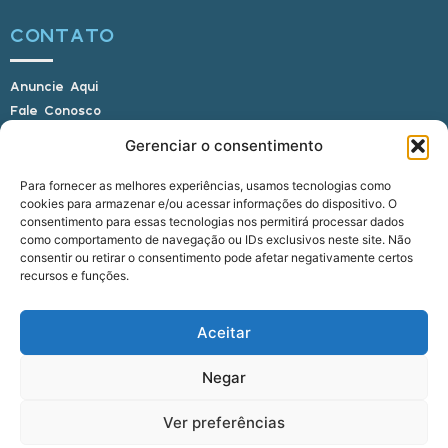
CONTATO
Anuncie Aqui
Fale Conosco
Internauta, envie sua foto
Gerenciar o consentimento
Para fornecer as melhores experiências, usamos tecnologias como
cookies para armazenar e/ou acessar informações do dispositivo. O
E-mail: alagoasbrasilnoticias@gmail.com
consentimento para essas tecnologias nos permitirá processar dados
Telefone: (82) 9 9691-0391 (Whatsapp)
como comportamento de navegação ou IDs exclusivos neste site. Não
Responsável Técnico: Crysthyan Carlos
consentir ou retirar o consentimento pode afetar negativamente certos
Rua do Sau - Centro - Anadia - AL - CEP:
recursos e funções.
57660-000
Aceitar
© 2022 - 2026 Alagoas Brasil Notícias. Todos os
Negar
direitos reservados.
Ver preferências
five
agência