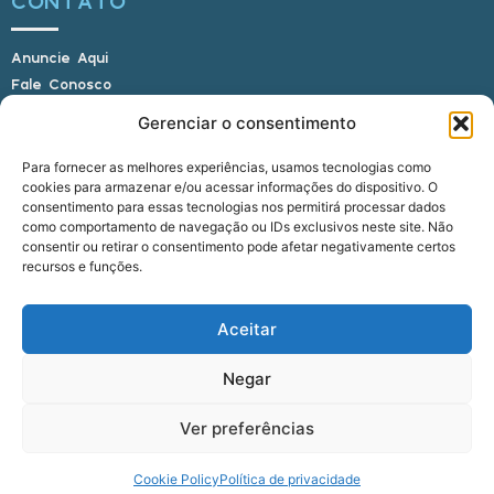
CONTATO
Anuncie Aqui
Fale Conosco
Internauta, envie sua foto
Gerenciar o consentimento
Para fornecer as melhores experiências, usamos tecnologias como
cookies para armazenar e/ou acessar informações do dispositivo. O
E-mail: alagoasbrasilnoticias@gmail.com
consentimento para essas tecnologias nos permitirá processar dados
Telefone: (82) 9 9691-0391 (Whatsapp)
como comportamento de navegação ou IDs exclusivos neste site. Não
Responsável Técnico: Crysthyan Carlos
consentir ou retirar o consentimento pode afetar negativamente certos
Rua do Sau - Centro - Anadia - AL - CEP:
recursos e funções.
57660-000
Aceitar
© 2022 - 2026 Alagoas Brasil Notícias. Todos os
Negar
direitos reservados.
Ver preferências
five
agência
Cookie Policy
Política de privacidade