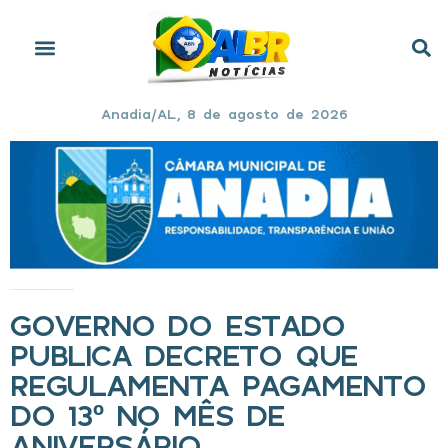
Anadia/AL, 8 de agosto de 2026
Início
»
Governo do Estado publica Decreto que regulamenta pagamento do 13º no mês de aniversário
GOVERNO DO ESTADO
PUBLICA DECRETO QUE
REGULAMENTA PAGAMENTO
DO 13º NO MÊS DE
ANIVERSÁRIO