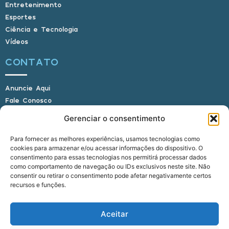
Entretenimento
Esportes
Ciência e Tecnologia
Vídeos
CONTATO
Anuncie Aqui
Fale Conosco
Internauta, envie sua foto
Gerenciar o consentimento
Para fornecer as melhores experiências, usamos tecnologias como
cookies para armazenar e/ou acessar informações do dispositivo. O
E-mail: alagoasbrasilnoticias@gmail.com
consentimento para essas tecnologias nos permitirá processar dados
Telefone: (82) 9 9691-0391 (Whatsapp)
como comportamento de navegação ou IDs exclusivos neste site. Não
Responsável Técnico: Crysthyan Carlos
consentir ou retirar o consentimento pode afetar negativamente certos
Rua do Sau - Centro - Anadia - AL - CEP:
recursos e funções.
57660-000
Aceitar