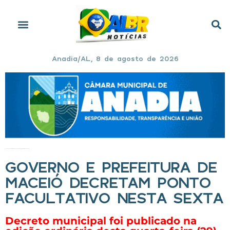
Anadia/AL, 8 de agosto de 2026
Início
»
Governo e Prefeitura de Maceió decretam ponto facultativo nesta sexta
GOVERNO E PREFEITURA DE
MACEIÓ DECRETAM PONTO
FACULTATIVO NESTA SEXTA
Decreto municipal foi publicado na